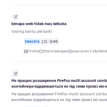
kenapa web tidak mau kebuka
tolong bantu perbaiki
Deschis
1
49
Firefox
Site breakages
puse acum 2 săptămâ
Не працює розширення Firefox multi account contai
контейнери відкриваються не під тими проксі які 
Не працює розширення Firefox multi account contain
контейнери відкриваються не під тими проксі які нал