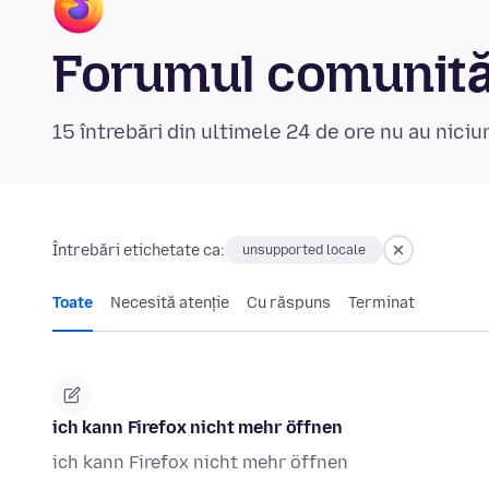
Forumul comunităț
15 întrebări din ultimele 24 de ore nu au nici
Întrebări etichetate ca:
unsupported locale
Toate
Necesită atenție
Cu răspuns
Terminat
ich kann Firefox nicht mehr öffnen
ich kann Firefox nicht mehr öffnen