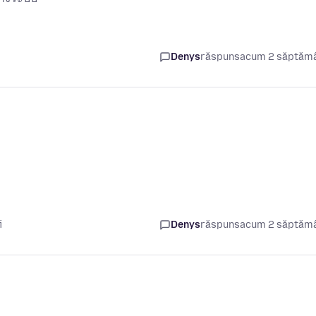
Denys
răspuns
acum 2 săptăm
i
Denys
răspuns
acum 2 săptăm