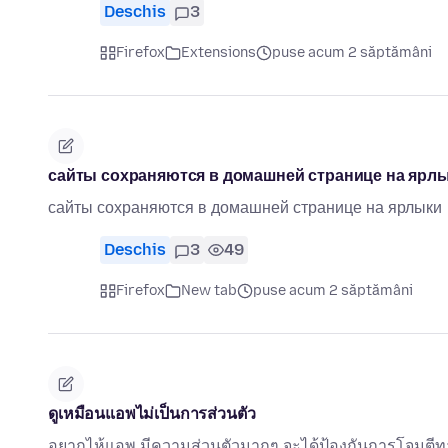
Deschis
3
Firefox
Extensions
puse acum 2 săptămâni
сайты сохраняются в домашней странице на ярл
сайты сохраняются в домашней странице на ярлыки
Deschis
3
49
Firefox
New tab
puse acum 2 săptămâni
ดูเหมือนแอพไม่เป็นการส่วนตัว
อยากไห้แอพ มีความส่วนตัวมากๆ จะได้ป้องกันการโจมตี