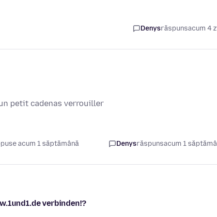
Denys
răspuns
acum 4 z
un petit cadenas verrouiller
puse acum 1 săptămână
Denys
răspuns
acum 1 săptăm
ww.1und1.de verbinden!?