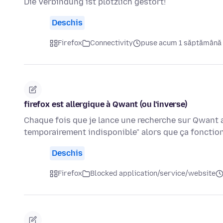
Die Verbindung ist plötzlich gestört!
Deschis
Firefox
Connectivity
puse acum 1 săptămână
firefox est allergique à Qwant (ou l'inverse)
Chaque fois que je lance une recherche sur Qwant a
temporairement indisponible" alors que ça fonction
Deschis
Firefox
Blocked application/service/website