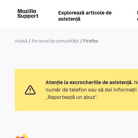
Explorează articole de
asistență
Acasă
Forumurile comunității
Firefox
Atenție la excrocheriile de asistență.
No
număr de telefon sau să dai informații
„Raportează un abuz”.