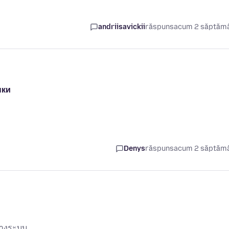
andriisavickii
răspuns
acum 2 săptăm
ыки
Denys
răspuns
acum 2 săptăm
ทางระบบ