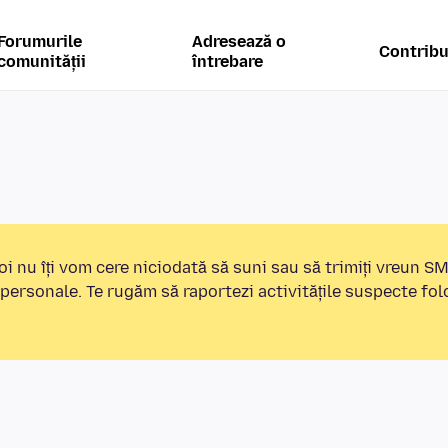
Forumurile
Adresează o
Contribu
comunității
întrebare
i nu îți vom cere niciodată să suni sau să trimiți vreun S
 personale. Te rugăm să raportezi activitățile suspecte fo