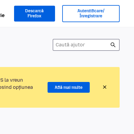
Descarcă
Autentificare/
ie
Firefox
Înregistrare
MS la vreun
losind opțiunea
Află mai multe