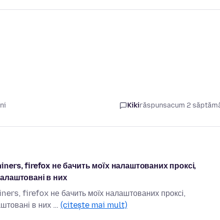
ni
Kiki
răspuns
acum 2 săptăm
ners, firefox не бачить моїх налаштованих проксі,
налаштовані в них
ers, firefox не бачить моїх налаштованих проксі,
аштовані в них …
(citește mai mult)