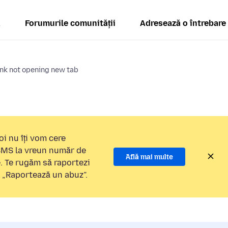
ă
Forumurile comunității
Adresează o întrebare
ink not opening new tab
i nu îți vom cere
 SMS la vreun număr de
Află mai multe
e. Te rugăm să raportezi
a „Raportează un abuz”.