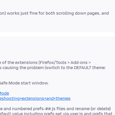
ton) works just fine for both scrolling down pages, and
e of the extensions (Firefox/Tools > Add-ons >
is causing the problem (switch to the DEFAULT theme:
 Safe Mode start window.
+Mode
bleshooting+extensions+and+themes
ile and numbered prefs-##.js files and rename (or delete)
 default value including prefs set via user.js and prefs that