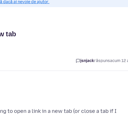
 dacă ai nevoie de ajutor.
w tab
jsnjack
răspuns
acum 12 
to open a link in a new tab (or close a tab if I