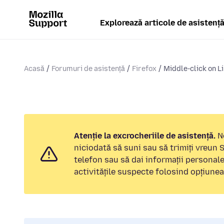
Explorează articole de asistenț
Acasă
Forumuri de asistență
Firefox
Middle-click on L
Atenție la excrocheriile de asistență.
No
niciodată să suni sau să trimiți vreun
telefon sau să dai informații personal
activitățile suspecte folosind opțiune