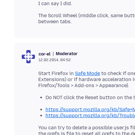
The Scroll Wheel (middle click, same but
Moderator
cor-el
12.02.2014, 04:52
Start Firefox in
Safe Mode
to check if on
Extensions) or if hardware acceleration 
Do NOT click the Reset button on the
https://support.mozilla.org/kb/Safe
https://support.mozilla.org/kb/Trou
You can try to delete a possible user.js f
the prefs.js file to reset all prefs to the