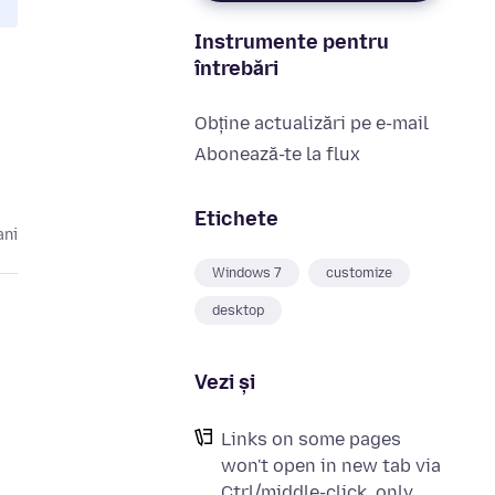
Instrumente pentru
întrebări
Obține actualizări pe e-mail
Abonează-te la flux
Etichete
ani
Windows 7
customize
desktop
Vezi și
Links on some pages
won't open in new tab via
Ctrl/middle-click, only