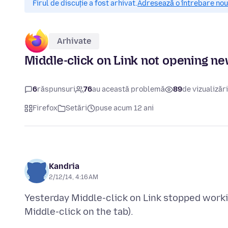
Firul de discuție a fost arhivat.
Adresează o întrebare nouă
Arhivate
Middle-click on Link not opening ne
6
răspunsuri
76
au această problemă
89
de vizualizări
Firefox
Setări
puse acum 12 ani
Kandria
2/12/14, 4:16 AM
Yesterday Middle-click on Link stopped working 