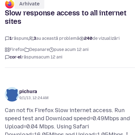
Arhivate
Slow response access to all internet
sites
1
răspuns
3
au această problemă
240
de vizualizări
Firefox
Depanare
puse acum 12 ani
cor-el
răspuns
acum 12 ani
pichura
9/1/13, 12:24 AM
Can not fix Firefox Slow internet access. Run
speed test and Download speed=0.49Mbps and
Upload=0.04 Mbps. Using Safari
Download=16.05Mbps and Upload=1.05Mbps. I