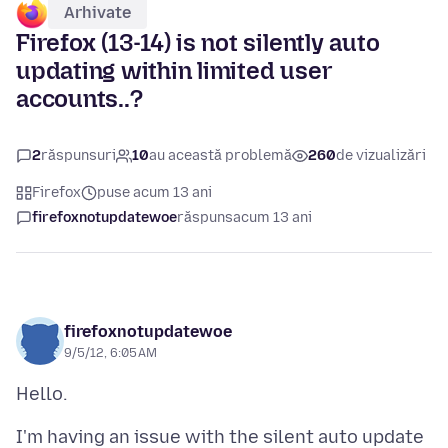
Arhivate
Firefox (13-14) is not silently auto
updating within limited user
accounts..?
2
răspunsuri
10
au această problemă
260
de vizualizări
Firefox
puse acum 13 ani
firefoxnotupdatewoe
răspuns
acum 13 ani
firefoxnotupdatewoe
9/5/12, 6:05 AM
I'm having an issue with the silent auto update