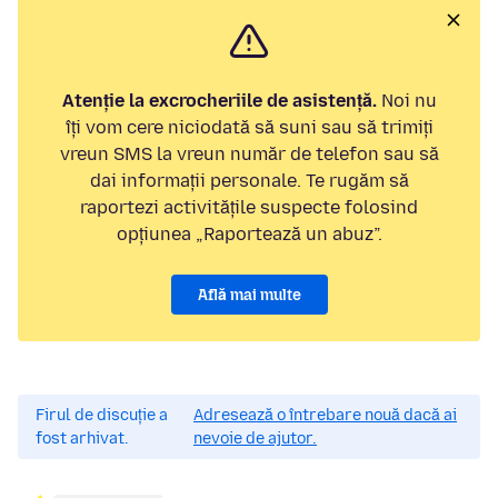
Atenție la excrocheriile de asistență.
Noi nu
îți vom cere niciodată să suni sau să trimiți
vreun SMS la vreun număr de telefon sau să
dai informații personale. Te rugăm să
raportezi activitățile suspecte folosind
opțiunea „Raportează un abuz”.
Află mai multe
Firul de discuție a
Adresează o întrebare nouă dacă ai
fost arhivat.
nevoie de ajutor.