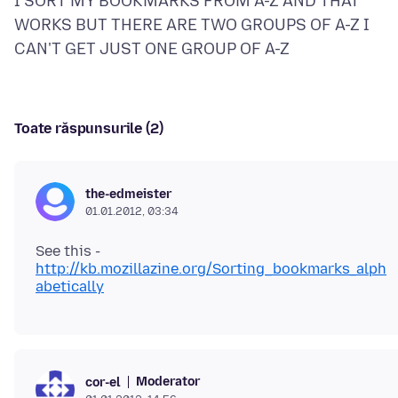
I SORT MY BOOKMARKS FROM A-Z AND THAT
WORKS BUT THERE ARE TWO GROUPS OF A-Z I
Toate răspunsurile (2)
the-edmeister
01.01.2012, 03:34
See this -
http://kb.mozillazine.org/Sorting_bookmarks_alph
abetically
Moderator
cor-el