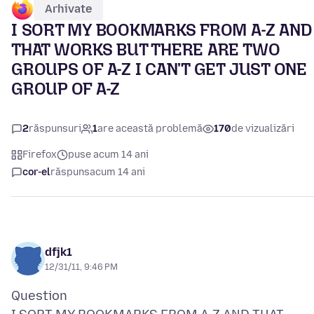
Arhivate
I SORT MY BOOKMARKS FROM A-Z AND
THAT WORKS BUT THERE ARE TWO
GROUPS OF A-Z I CAN'T GET JUST ONE
GROUP OF A-Z
2
răspunsuri
1
are această problemă
170
de vizualizări
Firefox
puse acum 14 ani
cor-el
răspuns
acum 14 ani
dfjk1
12/31/11, 9:46 PM
Question