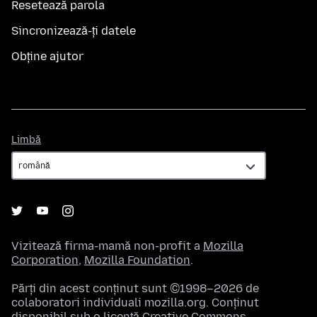
Resetează parola
Sincronizează-ți datele
Obține ajutor
Limbă
Limbă
Vizitează firma-mamă non-profit a
Mozilla
Corporation
,
Mozilla Foundation
.
Părți din acest conținut sunt ©1998–2026 de
colaboratori individuali mozilla.org. Conținut
disponibil sub o licență
Creative Commons
.