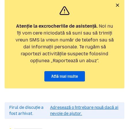
Atenție la excrocheriile de asistență.
Noi nu
îți vom cere niciodată să suni sau să trimiți
vreun SMS la vreun număr de telefon sau să
dai informații personale. Te rugăm să
raportezi activitățile suspecte folosind
opțiunea „Raportează un abuz”.
Află mai multe
Firul de discuție a
Adresează o întrebare nouă dacă ai
fost arhivat.
nevoie de ajutor.