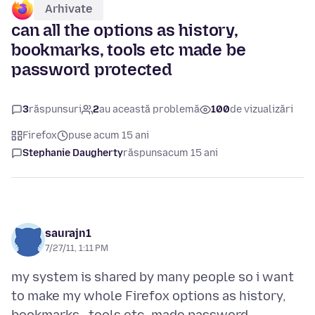
Arhivate
can all the options as history,
bookmarks, tools etc made be
password protected
3
răspunsuri
2
au această problemă
100
de vizualizări
Firefox
puse acum 15 ani
Stephanie Daugherty
răspuns
acum 15 ani
saurajn1
7/27/11, 1:11 PM
my system is shared by many people so i want
to make my whole Firefox options as history,