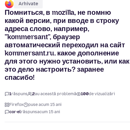
Arhivate
Помниться, в mozilla, не помню
какой версии, при вводе в строку
адреса слово, например,
"kommersant", браузер
автоматический переходил на сайт
kommersant.ru. какое дополнение
для этого нужно установить, или как
это дело настроить? заранее
спасибо!
1
răspuns
2
au această problemă
100
de vizualizări
Firefox
puse acum 15 ani
cor-el
răspuns
acum 15 ani