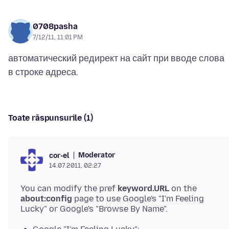
0708pasha
7/12/11, 11:01 PM
автоматический редирект на сайт при вводе слова
Toate răspunsurile (1)
Moderator
cor-el
14.07.2011, 02:27
You can modify the pref
keyword.URL
on the
about:config
page to use Google's "I'm Feeling