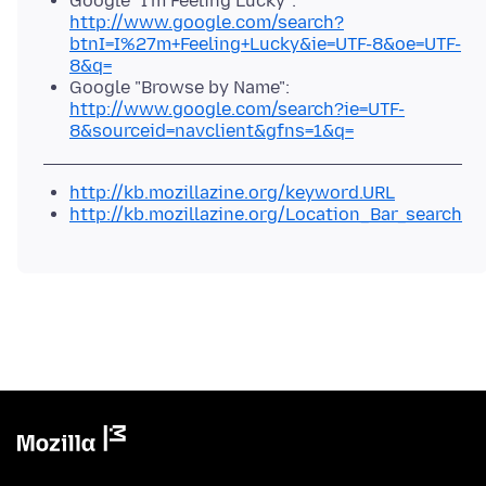
Google "I'm Feeling Lucky":
http://www.google.com/search?
btnI=I%27m+Feeling+Lucky&ie=UTF-8&oe=UTF-
8&q=
Google "Browse by Name":
http://www.google.com/search?ie=UTF-
8&sourceid=navclient&gfns=1&q=
http://kb.mozillazine.org/keyword.URL
http://kb.mozillazine.org/Location_Bar_search