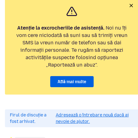
Atenție la excrocheriile de asistență.
Noi nu îți
vom cere niciodată să suni sau să trimiți vreun
SMS la vreun număr de telefon sau să dai
informații personale. Te rugăm să raportezi
activitățile suspecte folosind opțiunea
„Raportează un abuz”.
Află mai multe
Firul de discuție a
Adresează o întrebare nouă dacă ai
fost arhivat.
nevoie de ajutor.