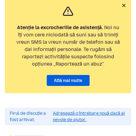
Atenție la excrocheriile de asistență.
Noi nu
îți vom cere niciodată să suni sau să trimiți
vreun SMS la vreun număr de telefon sau să
dai informații personale. Te rugăm să
raportezi activitățile suspecte folosind
opțiunea „Raportează un abuz”.
Află mai multe
Firul de discuție a
Adresează o întrebare nouă dacă ai
fost arhivat.
nevoie de ajutor.