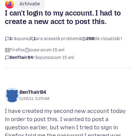
Arhivate
I can't login to my account. I had to
create a new acct to post this.
1
răspuns
1
are această problemă
280
de vizualizări
Firefox
puse acum 15 ani
BenThairB4
răspuns
acum 15 ani
BenThairB4
5/28/11, 5:25 AM
I have created my second new account today
in order to post this. I wanted to post a
question earlier, but when I tried to sign in
Firefox told me the password I entered was