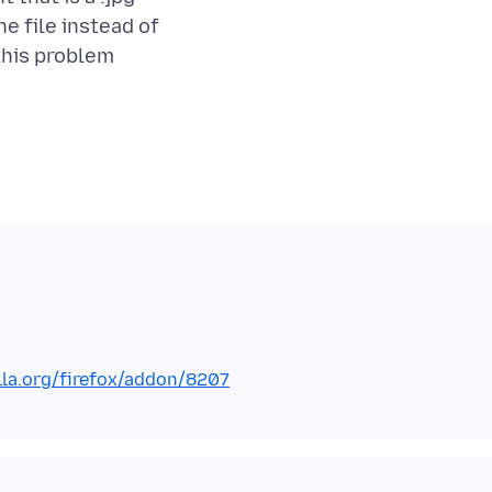
he file instead of
 this problem
lla.org/firefox/addon/8207