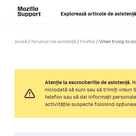
Explorează articole de asistenț
Acasă
Forumuri de asistență
Firefox
When trying to do
Atenție la excrocheriile de asistență.
No
niciodată să suni sau să trimiți vreun
telefon sau să dai informații personal
activitățile suspecte folosind opțiune