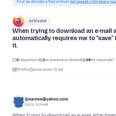
Firul de discuție a fost arhivat.
Adresează o întrebare nouă
Arhivate
When trying to download an e-mail at
automatically requires me to "save" t
it.
2
răspunsuri
3
au această problemă
20
de vizualizări
Firefox
puse acum 15 ani
ljmaross@yahoo.com
2/6/11, 6:18 AM
When trying to download an e-mail attachment 