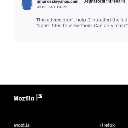
Deținătorul întrebării
ljmaross@yahoo.com
09.02.2011, 04:22
This advice didn't help. I installed the "
Mozilla
Firefox