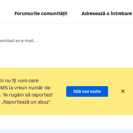
ă
Forumurile comunității
Adresează o întrebare
wnload an e-mail...
i nu îți vom cere
 SMS la vreun număr de
Află mai multe
e. Te rugăm să raportezi
a „Raportează un abuz”.