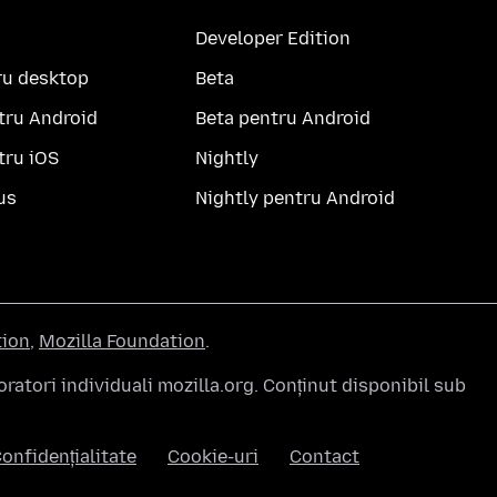
Developer Edition
ru desktop
Beta
tru Android
Beta pentru Android
tru iOS
Nightly
us
Nightly pentru Android
tion
,
Mozilla Foundation
.
atori individuali mozilla.org. Conținut disponibil sub
onfidențialitate
Cookie-uri
Contact