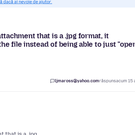
 dacă ai nevoie de ajutor.
tachment that is a .jpg format, it
he file instead of being able to just "ope
ljmaross@yahoo.com
răspuns
acum 15 
that is a .jpg