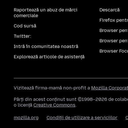
Raportează un abuz de mărci
Descarcă
comerciale
Firefox pent
Cod sursă
Browser pen
Twitter:
Browser pen
Intră în comunitatea noastră
Browser Foc
Explorează articole de asistență
Vizitează firma-mamă non-profit a
Mozilla Corpora
Părți din acest conținut sunt ©1998–2026 de colabor
o licență
Creative Commons
.
mozilla.org
Condiții de utilizare a serviciilor
C