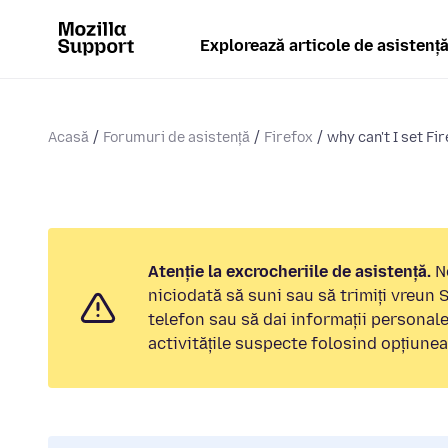
Explorează articole de asistenț
Acasă
Forumuri de asistență
Firefox
why can't I set Fir
Atenție la excrocheriile de asistență.
No
niciodată să suni sau să trimiți vreun
telefon sau să dai informații personal
activitățile suspecte folosind opțiune