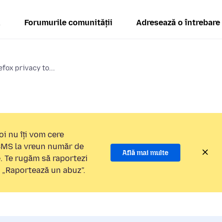
ă
Forumurile comunității
Adresează o întrebare
efox privacy to...
i nu îți vom cere
 SMS la vreun număr de
Află mai multe
e. Te rugăm să raportezi
a „Raportează un abuz”.