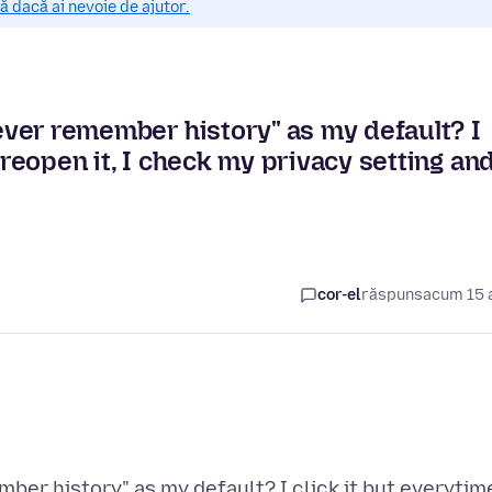
 dacă ai nevoie de ajutor.
never remember history" as my default? I
 reopen it, I check my privacy setting an
cor-el
răspuns
acum 15 
mber history" as my default? I click it but everytim