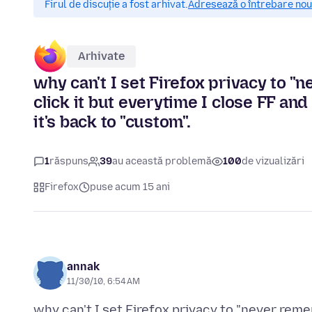
Firul de discuție a fost arhivat.
Adresează o întrebare nouă
Arhivate
why can't I set Firefox privacy to "
click it but everytime I close FF and
it's back to "custom".
1
răspuns
39
au această problemă
100
de vizualizări
Firefox
puse acum 15 ani
annak
11/30/10, 6:54 AM
why can't I set Firefox privacy to "never reme