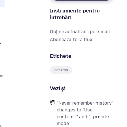
Instrumente pentru
întrebări
Obține actualizări pe e-mail
Abonează-te la flux
d
Etichete
desktop
ani
Vezi și
"Never remember history"
changes to "Use
custom..." and "...private
mode"
e