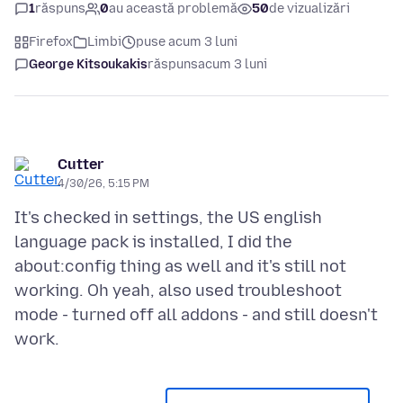
1
răspuns
0
au această problemă
50
de vizualizări
Firefox
Limbi
puse acum 3 luni
George Kitsoukakis
răspuns
acum 3 luni
Cutter
4/30/26, 5:15 PM
It's checked in settings, the US english
language pack is installed, I did the
about:config thing as well and it's still not
working. Oh yeah, also used troubleshoot
mode - turned off all addons - and still doesn't