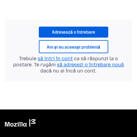
Adresează o întrebare
Am și eu aceeași problemă
Trebuie
să intri în cont
ca să răspunzi la o
postare. Te rugăm
să adresezi o întrebare nouă
dacă nu ai încă un cont.