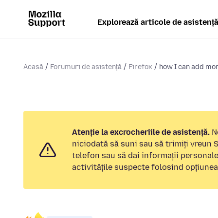
Explorează articole de asistenț
Acasă
Forumuri de asistență
Firefox
how I can add mo
Atenție la excrocheriile de asistență.
No
niciodată să suni sau să trimiți vreun
telefon sau să dai informații personal
activitățile suspecte folosind opțiune