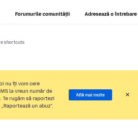
ă
Forumurile comunității
Adresează o întrebare
re shortcuts
i nu îți vom cere
 SMS la vreun număr de
Află mai multe
e. Te rugăm să raportezi
a „Raportează un abuz”.