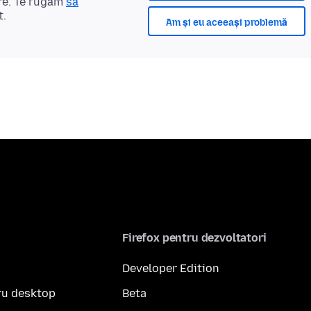
re. Te rugăm
să
t.
Am și eu aceeași problemă
Firefox pentru dezvoltatori
Developer Edition
ru desktop
Beta