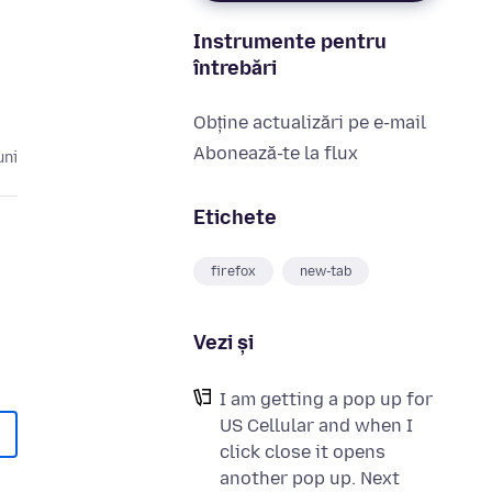
Instrumente pentru
întrebări
Obține actualizări pe e-mail
Abonează-te la flux
uni
Etichete
firefox
new-tab
Vezi și
I am getting a pop up for
US Cellular and when I
click close it opens
another pop up. Next