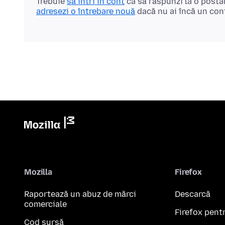
Trebuie
să intri în cont
ca să răspunzi la o posta
adresezi o întrebare nouă
dacă nu ai încă un con
Mozilla
Firefox
Raportează un abuz de mărci
Descarcă
comerciale
Firefox pent
Cod sursă