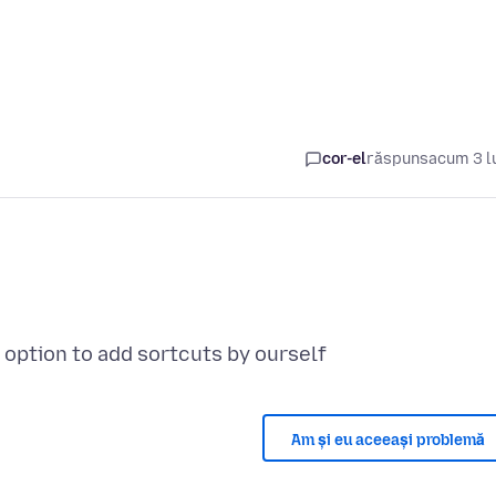
cor-el
răspuns
acum 3 l
Am și eu aceeași problemă