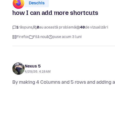
Deschis
how I can add more shortcuts
1
răspuns
0
au această problemă
40
de vizualizări
Firefox
Filă nouă
puse acum 3 luni
Nexus 5
4/29/26, 4:18 AM