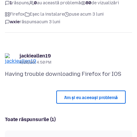
1
răspuns
0
au această problemă
80
de vizualizări
Firefox
Eșec la instalare
puse acum 3 luni
wxie
răspuns
acum 3 luni
jackieallen19
4/26/26, 4:50 PM
Am și eu aceeași problemă
Toate răspunsurile (1)