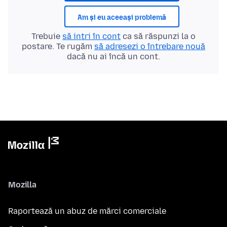
Am și eu aceeași problemă
Trebuie
să intri în cont
ca să răspunzi la o
postare. Te rugăm
să adresezi o întrebare nouă
dacă nu ai încă un cont.
Mozilla
Raportează un abuz de mărci comerciale