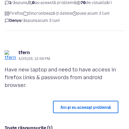
1
răspuns
0
au această problemă
70
de vizualizări
Firefox
Sincronizează-ți datele
puse acum 3 luni
Denys
răspuns
acum 3 luni
tfern
4/25/26, 12:56 PM
Have new laptop and need to have access in
firefox links & passwords from android
Am și eu aceeași problemă
Toate răspunsurile (1)