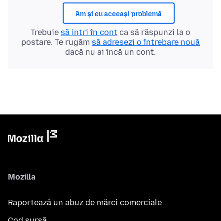
Am și eu aceeași problemă
Trebuie
să intri în cont
ca să răspunzi la o
postare. Te rugăm
să adresezi o întrebare nouă
dacă nu ai încă un cont.
Mozilla
Raportează un abuz de mărci comerciale
Cod sursă