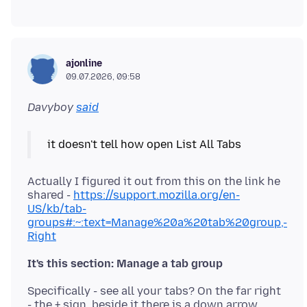
ajonline
09.07.2026, 09:58
Davyboy
said
Actually I figured it out from this on the link he
shared -
https://support.mozilla.org/en-
US/kb/tab-
groups#:~:text=Manage%20a%20tab%20group,-
Right
It's this section: Manage a tab group
Specifically - see all your tabs? On the far right
- the + sign, beside it there is a down arrow.