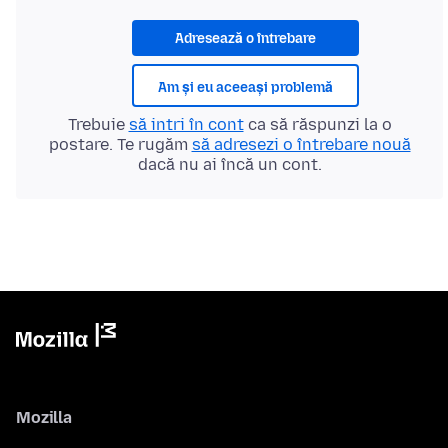
Adresează o întrebare
Am și eu aceeași problemă
Trebuie
să intri în cont
ca să răspunzi la o
postare. Te rugăm
să adresezi o întrebare nouă
dacă nu ai încă un cont.
Mozilla