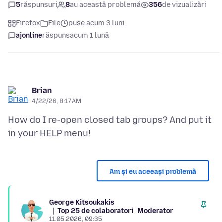
5
răspunsuri
8
au această problemă
356
de vizualizări
Firefox
File
puse acum 3 luni
ajonline
răspuns
acum 1 lună
Brian
4/22/26, 8:17 AM
How do I re-open closed tab groups? And put it
Am și eu aceeași problemă
George Kitsoukakis
Top 25 de colaboratori
Moderator
11.05.2026, 09:35