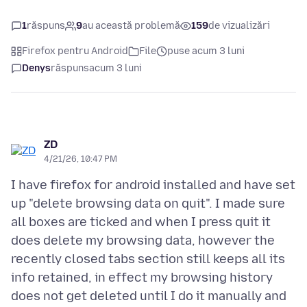
1
răspuns
9
au această problemă
159
de vizualizări
Firefox pentru Android
File
puse acum 3 luni
Denys
răspuns
acum 3 luni
ZD
4/21/26, 10:47 PM
I have firefox for android installed and have set
up "delete browsing data on quit". I made sure
all boxes are ticked and when I press quit it
does delete my browsing data, however the
recently closed tabs section still keeps all its
info retained, in effect my browsing history
does not get deleted until I do it manually and