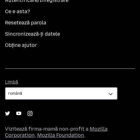
Autentificare/Înregistrare
Ce e asta?
Resetează parola
Sincronizează-ți datele
Obține ajutor
Limbă
Limbă
Vizitează firma-mamă non-profit a
Mozilla
Corporation
,
Mozilla Foundation
.