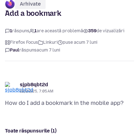
Arhivate
Add a bookmark
1
răspuns
1
are această problemă
359
de vizualizări
Firefox Focus
Linkuri
puse acum 7 luni
Paul
răspuns
acum 7 luni
sjpb8qbt2d
12/23/25, 7:05 AM
Toate răspunsurile (1)