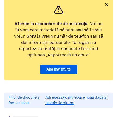
Atenție la excrocheriile de asistență.
Noi nu
îți vom cere niciodată să suni sau să trimiți
vreun SMS la vreun număr de telefon sau să
dai informații personale. Te rugăm să
raportezi activitățile suspecte folosind
opțiunea „Raportează un abuz”.
Află mai multe
Firul de discuție a
Adresează o întrebare nouă dacă ai
fost arhivat.
nevoie de ajutor.