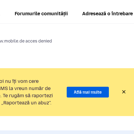
ă
Forumurile comunității
Adresează o întrebare
ww.mobile.de acces denied
i nu îți vom cere
 SMS la vreun număr de
Află mai multe
e. Te rugăm să raportezi
a „Raportează un abuz”.