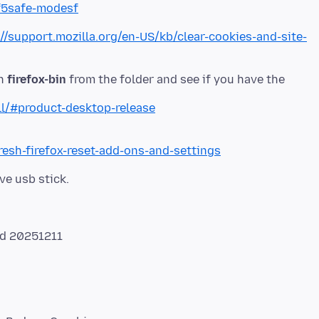
sf5safe-modesf
://support.mozilla.org/en-US/kb/clear-cookies-and-site-
un
firefox-bin
from the folder and see if you have the
ll/#product-desktop-release
resh-firefox-reset-add-ons-and-settings
d 20251211