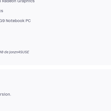
h Radeon Graphics
cs
00
de jonzn4SUSE