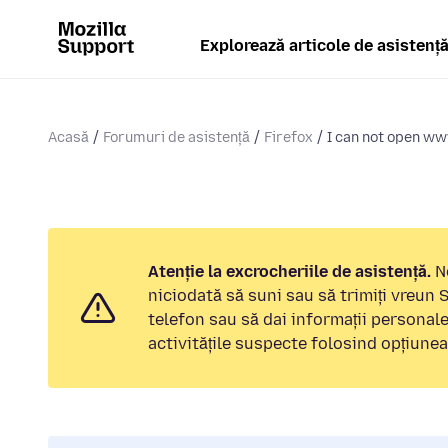
Explorează articole de asistenț
Acasă
Forumuri de asistență
Firefox
I can not open w
Atenție la excrocheriile de asistență.
No
niciodată să suni sau să trimiți vreun
telefon sau să dai informații personal
activitățile suspecte folosind opțiune