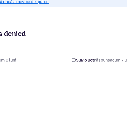
 dacă ai nevoie de ajutor.
s denied
i
um 8 luni
SuMo Bot
răspuns
acum 7 l