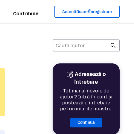
Autentificare/Înregistrare
Contribuie
Adresează o
întrebare
Tot mai ai nevoie de
ajutor? Intră în cont și
postează o întrebare
pe forumurile noastre.
Continuă