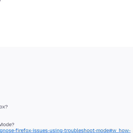
?
fox?
iagnose-firefox-issues-using-troubleshoot-mode#w_how-