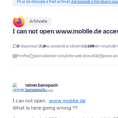
Firul de discuție a fost arhivat.
Adresează o întrebare nouă
Arhivate
I can not open www.mobile.de acce
2
răspunsuri
0
au această problemă
180
de vizualizăr
Firefox
Aplicație/serviciu/site web blocat(ă)
puse ac
rainer.banspach
12/11/25, 2:00 AM
I can not open :
www.mobile.de