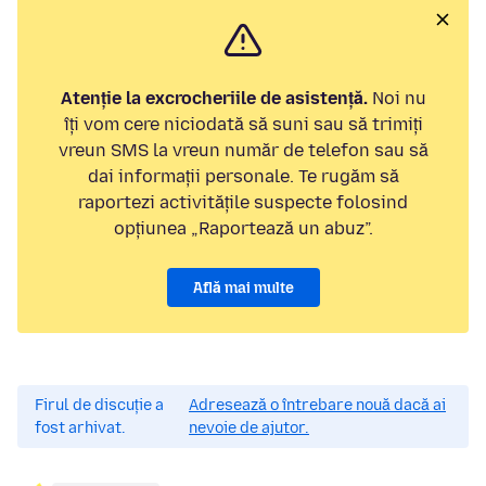
Atenție la excrocheriile de asistență.
Noi nu
îți vom cere niciodată să suni sau să trimiți
vreun SMS la vreun număr de telefon sau să
dai informații personale. Te rugăm să
raportezi activitățile suspecte folosind
opțiunea „Raportează un abuz”.
Află mai multe
Firul de discuție a
Adresează o întrebare nouă dacă ai
fost arhivat.
nevoie de ajutor.