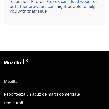
reconsider Firefox,
Firefox can't load websites
but other browsers can
might be able to help
Mozilla
Raportează un abuz de mărci comerciale
Cod sursă