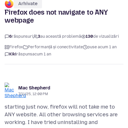
Arhivate
Firefox does not navigate to ANY
webpage
6
răspunsuri
3
au această problemă
130
de vizualizări
Firefox
Performanță și conectivitate
puse acum 1 an
Kiki
răspuns
acum 1 an
Mac Shepherd
7/11/25, 12:00 PM
starting just now, firefox will not take me to
ANY website. All other browsing services are
working. I have tried uninstalling and