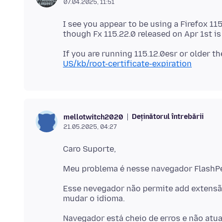
07.04.2025, 11:51
I see you appear to be using a Firefox 115
If you are running 115.12.0esr or older th
US/kb/root-certificate-expiration
Deținătorul întrebării
mellotwitch2020
21.05.2025, 04:27
Esse nevegador não permite add extensão