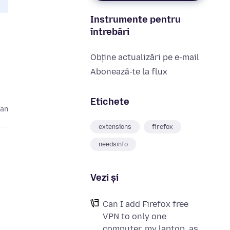
Instrumente pentru
întrebări
Obține actualizări pe e-mail
Abonează-te la flux
Etichete
 an
extensions
firefox
needsinfo
Vezi și
Can I add Firefox free
VPN to only one
computer, my laptop, as