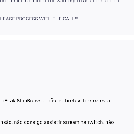
ou think I'm an idiot for wanting to ask for support
hPeak SlimBrowser não no firefox, firefox está
são, não consigo assistir stream na twitch, não