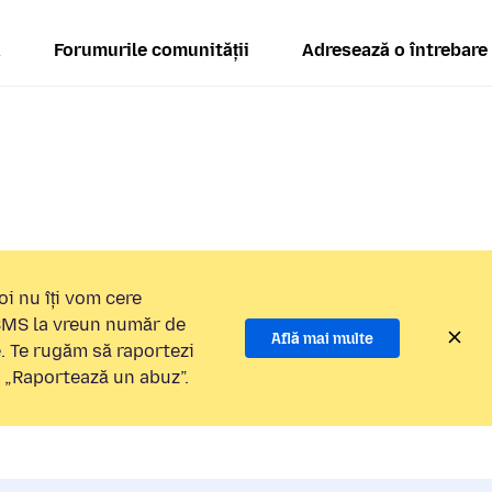
ă
Forumurile comunității
Adresează o întrebare
i nu îți vom cere
 SMS la vreun număr de
Află mai multe
e. Te rugăm să raportezi
a „Raportează un abuz”.