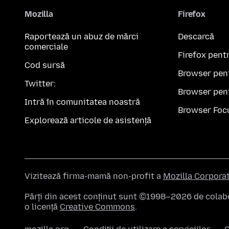
Mozilla
Firefox
Raportează un abuz de mărci
Descarcă
comerciale
Firefox pent
Cod sursă
Browser pen
Twitter:
Browser pen
Intră în comunitatea noastră
Browser Foc
Explorează articole de asistență
Vizitează firma-mamă non-profit a
Mozilla Corpora
Părți din acest conținut sunt ©1998–2026 de colabor
o licență
Creative Commons
.