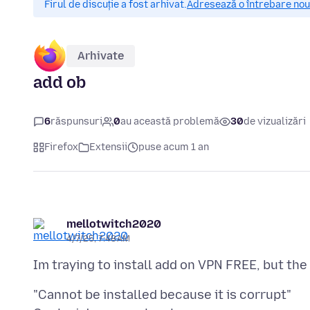
Firul de discuție a fost arhivat.
Adresează o întrebare nouă
Arhivate
add ob
6
răspunsuri
0
au această problemă
30
de vizualizări
Firefox
Extensii
puse acum 1 an
mellotwitch2020
4/7/25, 7:48 AM