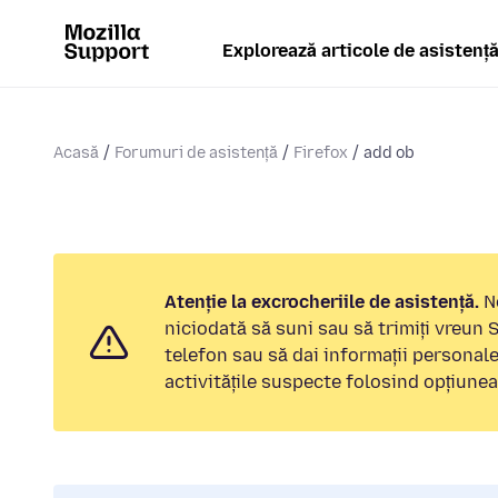
Explorează articole de asistenț
Acasă
Forumuri de asistență
Firefox
add ob
Atenție la excrocheriile de asistență.
No
niciodată să suni sau să trimiți vreun
telefon sau să dai informații personal
activitățile suspecte folosind opțiune