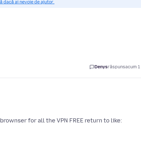
 dacă ai nevoie de ajutor.
Denys
răspuns
acum 1