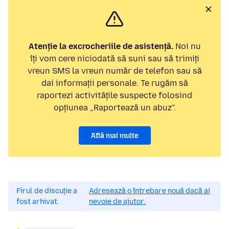
Atenție la excrocheriile de asistență.
Noi nu
îți vom cere niciodată să suni sau să trimiți
vreun SMS la vreun număr de telefon sau să
dai informații personale. Te rugăm să
raportezi activitățile suspecte folosind
opțiunea „Raportează un abuz”.
Află mai multe
Firul de discuție a
Adresează o întrebare nouă dacă ai
fost arhivat.
nevoie de ajutor.