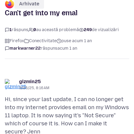
Arhivate
Can't get into my emal
1
răspuns
0
au această problemă
249
de vizualizări
Firefox
Conectivitate
puse acum 1 an
markwarner22
răspuns
acum 1 an
gizmin25
3/26/25, 8:16 AM
Hi, since your last update, I can no longer get
into my internet provides email on my Windows
11 laptop. It is now saying it's "Not Secure"
which of course it is. How can I make it