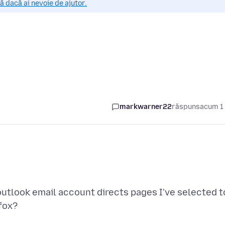
 dacă ai nevoie de ajutor.
markwarner22
răspuns
acum 1
outlook email account directs pages I've selected t