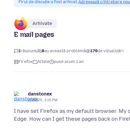
Firul de discuție a fost arhivat.
Adresează o întrebare nouă
Arhivate
E mail pages
1
răspuns
0
au această problemă
179
de vizualizări
Firefox
Altele
puse acum 1 an
danstonex
2/28/25, 3:15 PM
I have set Firefox as my default browser. My 