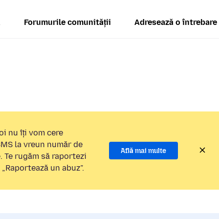
ă
Forumurile comunității
Adresează o întrebare
i nu îți vom cere
 SMS la vreun număr de
Află mai multe
e. Te rugăm să raportezi
a „Raportează un abuz”.