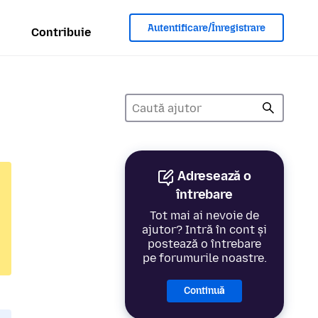
Autentificare/Înregistrare
Contribuie
Adresează o
întrebare
Tot mai ai nevoie de
ajutor? Intră în cont și
postează o întrebare
pe forumurile noastre.
Continuă