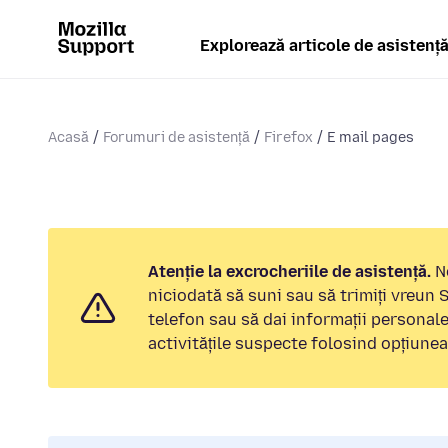
Explorează articole de asistenț
Acasă
Forumuri de asistență
Firefox
E mail pages
Atenție la excrocheriile de asistență.
No
niciodată să suni sau să trimiți vreun
telefon sau să dai informații personal
activitățile suspecte folosind opțiune