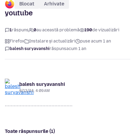
Blocat
Arhivate
youtube
1
răspuns
0
au această problemă
190
de vizualizări
Firefox
Instalare și actualizări
puse acum 1 an
balesh suryavanshi
răspuns
acum 1 an
balesh suryavanshi
8/13/24, 4:09 AM
Toate răspunsurile (1)