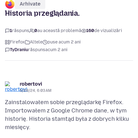
Arhivate
Historia przeglądania.
1
răspuns
0
au această problemă
160
de vizualizări
Firefox
Altele
puse acum 2 ani
TyDraniu
răspuns
acum 2 ani
robertovi
5/28/24, 6:03 AM
Zainstalowałem sobie przeglądarkę Firefox.
Importowałem z Google Chrome dane, w tym
historię. Historia stamtąd była z dobrych kilku