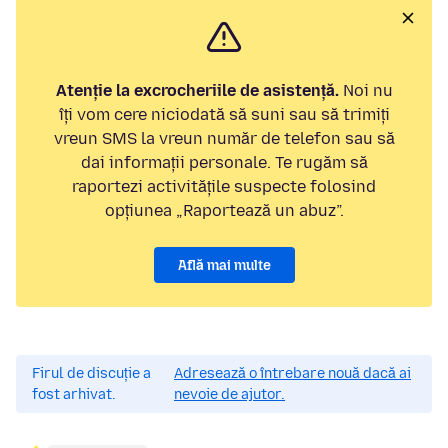
Atenție la excrocheriile de asistență.
Noi nu
îți vom cere niciodată să suni sau să trimiți
vreun SMS la vreun număr de telefon sau să
dai informații personale. Te rugăm să
raportezi activitățile suspecte folosind
opțiunea „Raportează un abuz”.
Află mai multe
Firul de discuție a
Adresează o întrebare nouă dacă ai
fost arhivat.
nevoie de ajutor.