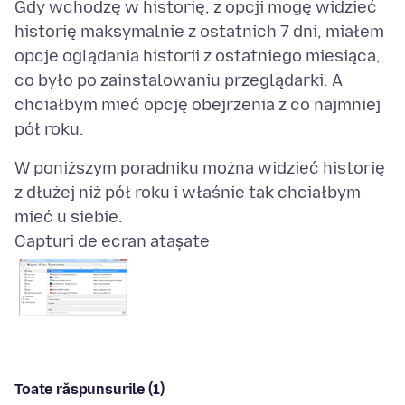
Gdy wchodzę w historię, z opcji mogę widzieć
historię maksymalnie z ostatnich 7 dni, miałem
opcje oglądania historii z ostatniego miesiąca,
co było po zainstalowaniu przeglądarki. A
chciałbym mieć opcję obejrzenia z co najmniej
W poniższym poradniku można widzieć historię
z dłużej niż pół roku i właśnie tak chciałbym
Capturi de ecran atașate
Toate răspunsurile (1)