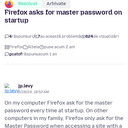
Rezolvat
Arhivate
Firefox asks for master password on
startup
4
răspunsuri
7
au această problemă
624
de vizualizări
Firefox
Altele
puse acum 2 ani
gcatof
răspuns
acum 1 an
jp.levy
3/18/24, 10:52 AM
On my computer Firefox ask for the master
password every time at startup. On other
computers in my family, Firefox only ask for the
Master Password when accessing a site with a