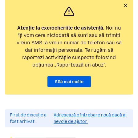
Atenție la excrocheriile de asistență.
Noi nu
îți vom cere niciodată să suni sau să trimiți
vreun SMS la vreun număr de telefon sau să
dai informații personale. Te rugăm să
raportezi activitățile suspecte folosind
opțiunea „Raportează un abuz”.
Află mai multe
Firul de discuție a
Adresează o întrebare nouă dacă ai
fost arhivat.
nevoie de ajutor.