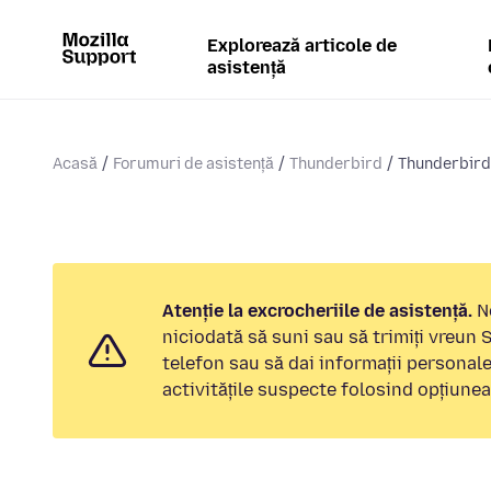
Explorează articole de
asistență
Acasă
Forumuri de asistență
Thunderbird
Thunderbird
Atenție la excrocheriile de asistență.
No
niciodată să suni sau să trimiți vreun
telefon sau să dai informații personal
activitățile suspecte folosind opțiune