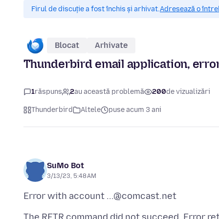
Firul de discuție a fost închis și arhivat.
Adresează o între
Blocat
Arhivate
Thunderbird email application, err
1
răspuns
2
au această problemă
200
de vizualizări
Thunderbird
Altele
puse acum 3 ani
SuMo Bot
3/13/23, 5:48 AM
The RETR command did not succeed. Error ret