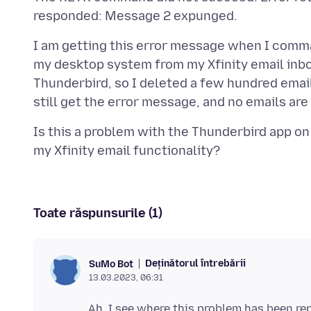
I am getting this error message when I comma
my desktop system from my Xfinity email inbo
Thunderbird, so I deleted a few hundred emai
Is this a problem with the Thunderbird app on
Toate răspunsurile (1)
Deținătorul întrebării
SuMo Bot
13.03.2023, 06:31