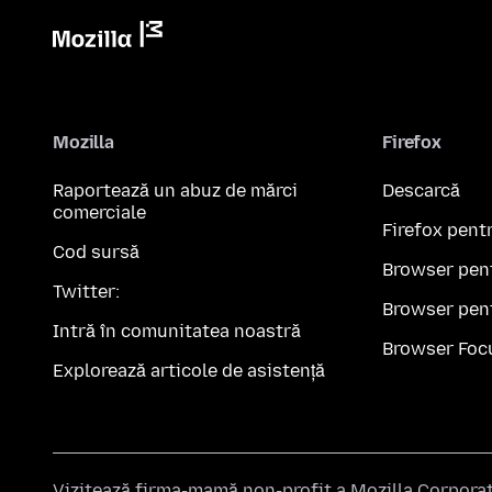
Mozilla
Firefox
Raportează un abuz de mărci
Descarcă
comerciale
Firefox pent
Cod sursă
Browser pen
Twitter:
Browser pen
Intră în comunitatea noastră
Browser Foc
Explorează articole de asistență
Vizitează firma-mamă non-profit a
Mozilla Corpora