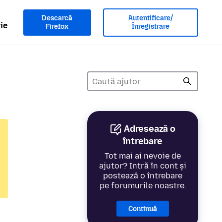
Descarcă
Autentificare/
ie
Firefox
Înregistrare
Adresează o
întrebare
Tot mai ai nevoie de
ajutor? Intră în cont și
postează o întrebare
pe forumurile noastre.
Continuă