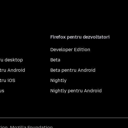
Firefox pentru dezvoltatori
Developer Edition
ru desktop
Beta
tru Android
Beta pentru Android
tru iOS
Nightly
us
Nightly pentru Android
tion
,
Mozilla Foundation
.