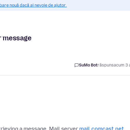
bare nouă dacă ai nevoie de ajutor.
or message
SuMo Bot
răspuns
acum 3 
rieving a message. Mail server
mail.comcast.net