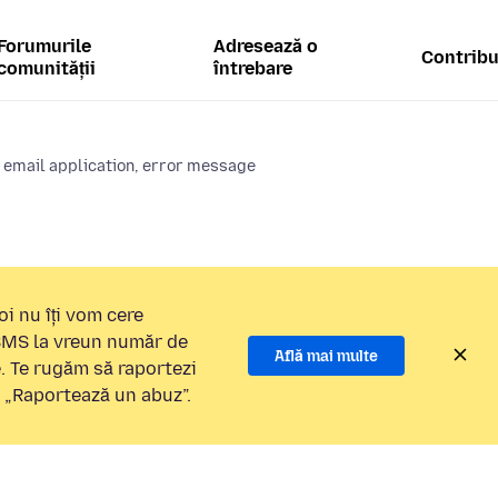
Forumurile
Adresează o
Contribu
comunității
întrebare
 email application, error message
i nu îți vom cere
 SMS la vreun număr de
Află mai multe
e. Te rugăm să raportezi
a „Raportează un abuz”.