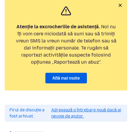
Atenție la excrocheriile de asistență.
Noi nu
îți vom cere niciodată să suni sau să trimiți
vreun SMS la vreun număr de telefon sau să
dai informații personale. Te rugăm să
raportezi activitățile suspecte folosind
opțiunea „Raportează un abuz”.
Află mai multe
Firul de discuție a
Adresează o întrebare nouă dacă ai
fost arhivat.
nevoie de ajutor.