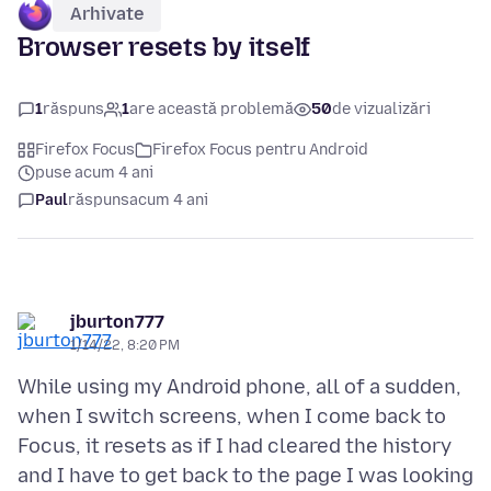
Arhivate
Browser resets by itself
1
răspuns
1
are această problemă
50
de vizualizări
Firefox Focus
Firefox Focus pentru Android
puse acum 4 ani
Paul
răspuns
acum 4 ani
jburton777
1/14/22, 8:20 PM
While using my Android phone, all of a sudden,
when I switch screens, when I come back to
Focus, it resets as if I had cleared the history
and I have to get back to the page I was looking