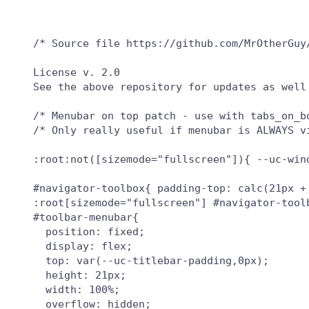
/* Source file https://github.com/MrOtherGuy
License v. 2.0

See the above repository for updates as well 
/* Menubar on top patch - use with tabs_on_bo
/* Only really useful if menubar is ALWAYS vi
:root:not([sizemode="fullscreen"]){ --uc-wind
#navigator-toolbox{ padding-top: calc(21px +
:root[sizemode="fullscreen"] #navigator-toolb
#toolbar-menubar{

  position: fixed;

  display: flex;

  top: var(--uc-titlebar-padding,0px);

  height: 21px;

  width: 100%;

  overflow: hidden;
