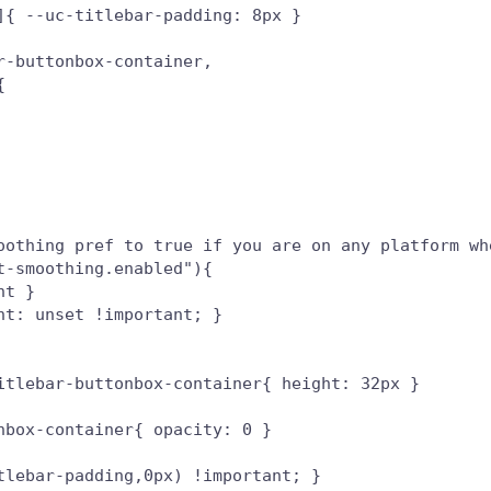
{ --uc-titlebar-padding: 8px }

-buttonbox-container,



oothing pref to true if you are on any platform wh
-smoothing.enabled"){

t }

t: unset !important; }

itlebar-buttonbox-container{ height: 32px }

box-container{ opacity: 0 }

lebar-padding,0px) !important; }
