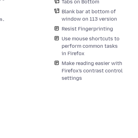
Tabs on Bottom
Blank bar at bottom of
window on 113 version
m.css made available under Mozilla Public License 
Resist Fingerprinting
Use mouse shortcuts to
perform common tasks
in Firefox
Make reading easier with
Firefox's contrast control
settings