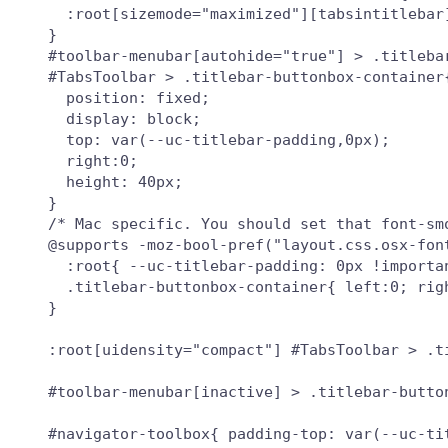
  :root[sizemode="maximized"][tabsintitlebar]
}

#toolbar-menubar[autohide="true"] > .titlebar
#TabsToolbar > .titlebar-buttonbox-container{
  position: fixed;

  display: block;

  top: var(--uc-titlebar-padding,0px);

  right:0;

  height: 40px;

}

/* Mac specific. You should set that font-sm
@supports -moz-bool-pref("layout.css.osx-font
  :root{ --uc-titlebar-padding: 0px !importan
  .titlebar-buttonbox-container{ left:0; righ
}

:root[uidensity="compact"] #TabsToolbar > .t
#toolbar-menubar[inactive] > .titlebar-button
#navigator-toolbox{ padding-top: var(--uc-tit