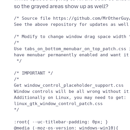
/* Source file https://github.com/MrOtherGuy
See the above repository for updates as well 
/* Modify to change window drag space width *
/*

Use tabs_on_bottom_menubar_on_top_patch.css i
have menubar permanently enabled and want it 
 */

/* IMPORTANT */

/*

Get window_control_placeholder_support.css

Window controls will be all wrong without it.
Additionally on Linux, you may need to get:

linux_gtk_window_control_patch.css

*/

:root{ --uc-titlebar-padding: 0px; }

@media (-moz-os-version: windows-win10){
