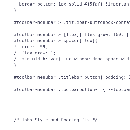
  border-bottom: 1px solid #f5faff !important
}

#toolbar-menubar > .titlebar-buttonbox-contai
#toolbar-menubar > [flex]{ flex-grow: 100; }

#toolbar-menubar > spacer[flex]{

/  order: 99;

/  flex-grow: 1;

/  min-width: var(--uc-window-drag-space-widt
}

#toolbar-menubar .titlebar-button{ padding: 2
#toolbar-menubar .toolbarbutton-1 { --toolbar
/* Tabs Style and Spacing fix */
