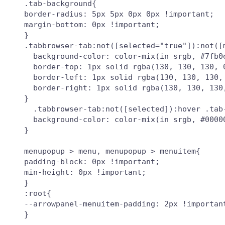
.tab-background{

border-radius: 5px 5px 0px 0px !important;

margin-bottom: 0px !important;

}

.tabbrowser-tab:not([selected="true"]):not([
  background-color: color-mix(in srgb, #7fb0e
  border-top: 1px solid rgba(130, 130, 130, 0
  border-left: 1px solid rgba(130, 130, 130, 
  border-right: 1px solid rgba(130, 130, 130,
}

  .tabbrowser-tab:not([selected]):hover .tab-
  background-color: color-mix(in srgb, #00000
}

menupopup > menu, menupopup > menuitem{

padding-block: 0px !important;

min-height: 0px !important;

}

:root{

--arrowpanel-menuitem-padding: 2px !important
}
