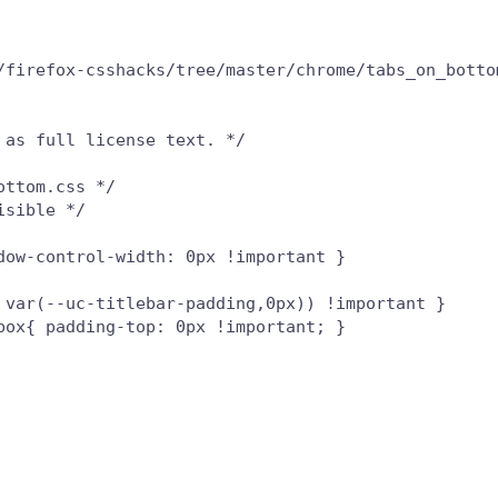
/firefox-csshacks/tree/master/chrome/tabs_on_botto
as full license text. */

ttom.css */

sible */

ow-control-width: 0px !important }

 var(--uc-titlebar-padding,0px)) !important }

ox{ padding-top: 0px !important; }
