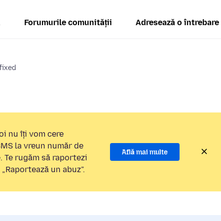
ă
Forumurile comunității
Adresează o întrebare
fixed
i nu îți vom cere
 SMS la vreun număr de
Află mai multe
e. Te rugăm să raportezi
a „Raportează un abuz”.