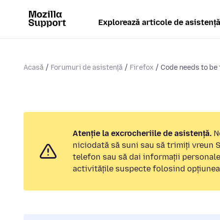
Explorează articole de asistenț
Acasă
Forumuri de asistență
Firefox
Code needs to be 
Atenție la excrocheriile de asistență.
No
niciodată să suni sau să trimiți vreun
telefon sau să dai informații personal
activitățile suspecte folosind opțiune