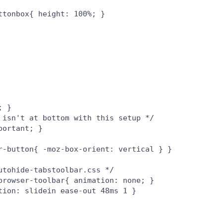
tonbox{ height: 100%; }

 }

isn't at bottom with this setup */

ortant; }

r-button{ -moz-box-orient: vertical } }

tohide-tabstoolbar.css */

rowser-toolbar{ animation: none; }

ion: slidein ease-out 48ms 1 }
