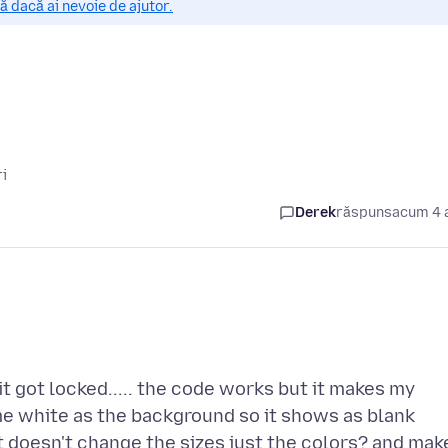
 dacă ai nevoie de ajutor.
ri
Derek
răspuns
acum 4 
it got locked..... the code works but it makes my
e white as the background so it shows as blank
t doesn't change the sizes just the colors? and mak