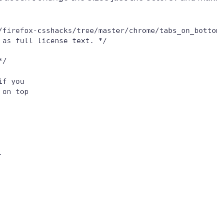
/firefox-csshacks/tree/master/chrome/tabs_on_botto
as full license text. */

/

f you

on top


