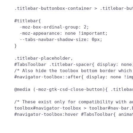
.titlebar-buttonbox-container > .titlebar-but
#titlebar{

  -moz-box-ordinal-group: 2;

  -moz-appearance: none !important;

  --tabs-navbar-shadow-size: 0px;

}

.titlebar-placeholder,

#TabsToolbar .titlebar-spacer{ display: none;
/* Also hide the toolbox bottom border which 
#navigator-toolbox::after{ display: none !imp
@media (-moz-gtk-csd-close-button){ .titleba
/* These exist only for compatibility with au
toolbox#navigator-toolbox > toolbar#nav-bar.b
#navigator-toolbox:hover #TabsToolbar{ animat