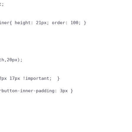
;

ner{ height: 21px; order: 100; }

h,20px);

px 17px !important;  }

button-inner-padding: 3px }
