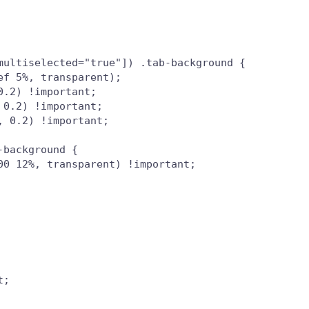
multiselected="true"]) .tab-background {

f 5%, transparent);

.2) !important;

0.2) !important;

 0.2) !important;

background {

0 12%, transparent) !important;

;
