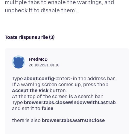
multiple tabs to enable the warnings, and
Toate răspunsurile (3)
FredMcD
26.10.2021, 01:18
Type
about:config
<enter> in the address bar.
If a warning screen comes up, press the
I
Accept the Risk
button.
At the top of the screen is a search bar.
Type
browser.tabs.closeWindowWithLastTab
and set it to
false
there is also
browser.tabs.warnOnClose