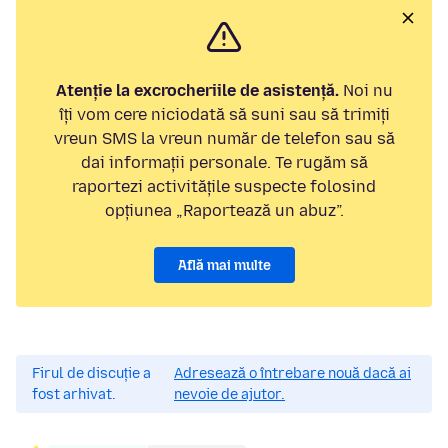
Atenție la excrocheriile de asistență.
Noi nu
îți vom cere niciodată să suni sau să trimiți
vreun SMS la vreun număr de telefon sau să
dai informații personale. Te rugăm să
raportezi activitățile suspecte folosind
opțiunea „Raportează un abuz”.
Află mai multe
Firul de discuție a
Adresează o întrebare nouă dacă ai
fost arhivat.
nevoie de ajutor.