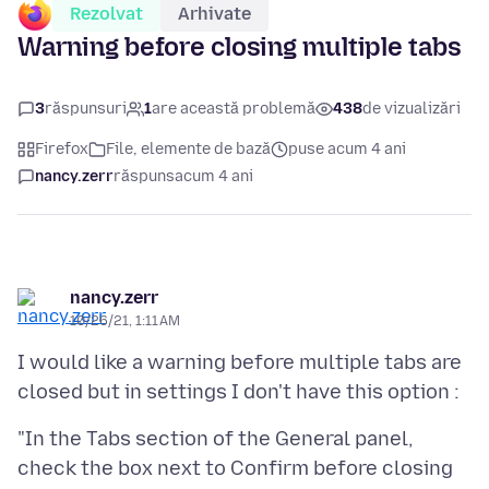
Rezolvat
Arhivate
Warning before closing multiple tabs
3
răspunsuri
1
are această problemă
438
de vizualizări
Firefox
File, elemente de bază
puse acum 4 ani
nancy.zerr
răspuns
acum 4 ani
nancy.zerr
10/26/21, 1:11 AM
I would like a warning before multiple tabs are
"In the Tabs section of the General panel,
check the box next to Confirm before closing