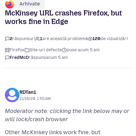
Arhivate
McKinsey URL crashes Firefox, but
works fine in Edge
2
răspunsuri
1
are această problemă
120
de vizualizări
Firefox
Site-uri defecte
puse acum 5 ani
FredMcD
răspuns
acum 5 ani
RDTan1
11/18/20, 1:55 AM
Moderator note: clicking the link below may or
will lock/crash browser
Other McKinsey links work fine, but