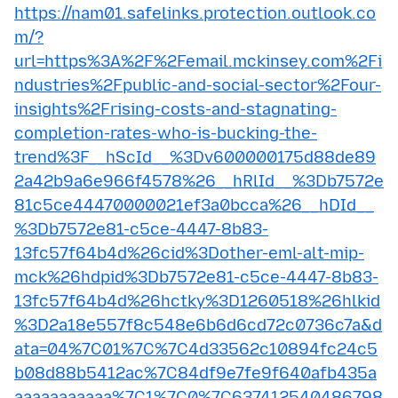
https://nam01.safelinks.protection.outlook.co
m/?
url=https%3A%2F%2Femail.mckinsey.com%2Fi
ndustries%2Fpublic-and-social-sector%2Four-
insights%2Frising-costs-and-stagnating-
completion-rates-who-is-bucking-the-
trend%3F__hScId__%3Dv600000175d88de89
2a42b9a6e966f4578%26__hRlId__%3Db7572e
81c5ce44470000021ef3a0bcca%26__hDId__
%3Db7572e81-c5ce-4447-8b83-
13fc57f64b4d%26cid%3Dother-eml-alt-mip-
mck%26hdpid%3Db7572e81-c5ce-4447-8b83-
13fc57f64b4d%26hctky%3D1260518%26hlkid
%3D2a18e557f8c548e6b6d6cd72c0736c7a&d
ata=04%7C01%7C%7C4d33562c10894fc24c5
b08d88b5412ac%7C84df9e7fe9f640afb435a
aaaaaaaaaaa%7C1%7C0%7C637412540486798