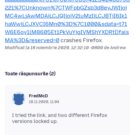
221%7CUnknown%7CTWFpbGZsb3d8eyJWIjoi
MC4wLjAwMDAiLCJQIjoiV2luMzIiLCJBTiI6Ik1
haWwiLCJXVCI6Mn0%3D%7C1000&sdata=t71
W6E6oy1lM8605Et1PkVuYigIVMShYXDRtDfals
MA%3D&reserved=0
Modificat la
18 noiembrie 2020, 12:32:10 -0800
de Andrew
Toate răspunsurile (2)
FredMcD
18.11.2020, 11:04
I tried the link, and two different Firefox