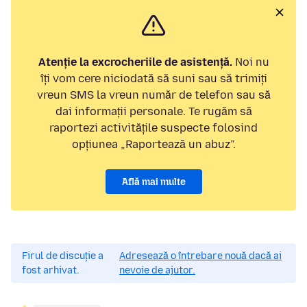
Atenție la excrocheriile de asistență.
Noi nu
îți vom cere niciodată să suni sau să trimiți
vreun SMS la vreun număr de telefon sau să
dai informații personale. Te rugăm să
raportezi activitățile suspecte folosind
opțiunea „Raportează un abuz”.
Află mai multe
Firul de discuție a
Adresează o întrebare nouă dacă ai
fost arhivat.
nevoie de ajutor.