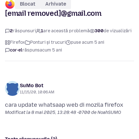
Blocat
Arhivate
[email removed]@gmail.com
2
răspunsuri
1
are această problemă
300
de vizualizări
Firefox
Ponturi și trucuri
puse acum 5 ani
cor-el
răspuns
acum 5 ani
SuMo Bot
11/15/20, 10:06 AM
Modificat la
8 mai 2025, 13:28:48 -0700
de NoahSUMO