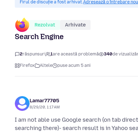
Firul de discuție a fost arhivat.
Adresează o întrebare nouă
Rezolvat
Arhivate
Search Engine
2
răspunsuri
1
are această problemă
340
de vizualiză
Firefox
Altele
puse acum 5 ani
Lamar77705
8/29/20, 1:17 AM
I am not able use Google search (on tab dire