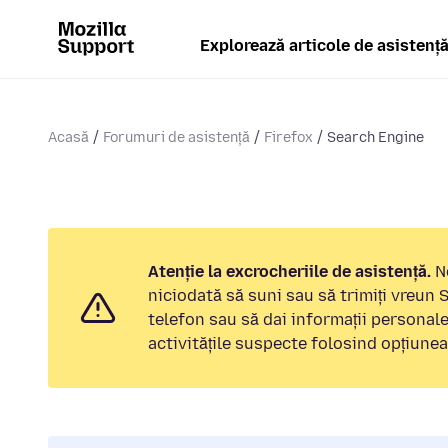
Explorează articole de asistenț
Acasă
Forumuri de asistență
Firefox
Search Engine
Atenție la excrocheriile de asistență.
No
niciodată să suni sau să trimiți vreun
telefon sau să dai informații personal
activitățile suspecte folosind opțiune