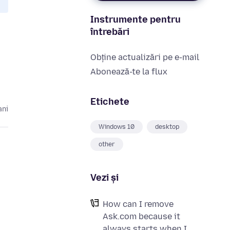
Instrumente pentru
întrebări
Obține actualizări pe e-mail
Abonează-te la flux
Etichete
ani
Windows 10
desktop
other
Vezi și
How can I remove
Ask.com because it
always starts when I