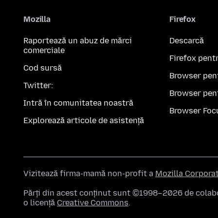
Mozilla
Firefox
Raportează un abuz de mărci
Descarcă
comerciale
Firefox pent
Cod sursă
Browser pen
Twitter:
Browser pen
Intră în comunitatea noastră
Browser Foc
Explorează articole de asistență
Vizitează firma-mamă non-profit a
Mozilla Corpora
Părți din acest conținut sunt ©1998–2026 de colabor
o licență
Creative Commons
.