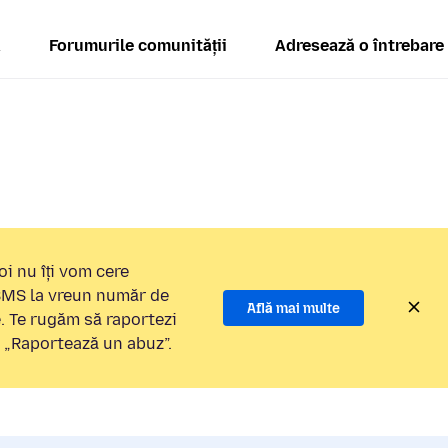
ă
Forumurile comunității
Adresează o întrebare
i nu îți vom cere
 SMS la vreun număr de
Află mai multe
e. Te rugăm să raportezi
a „Raportează un abuz”.