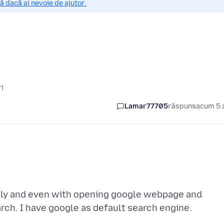
 dacă ai nevoie de ajutor.
ri
Lamar77705
răspuns
acum 5 
ctly and even with opening google webpage and