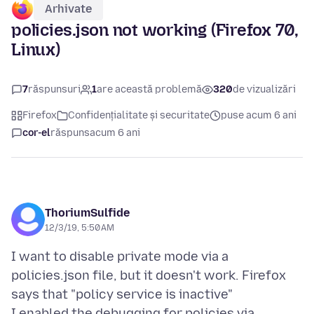
Arhivate
policies.json not working (Firefox 70,
Linux)
7
răspunsuri
1
are această problemă
320
de vizualizări
Firefox
Confidențialitate și securitate
puse acum 6 ani
cor-el
răspuns
acum 6 ani
ThoriumSulfide
12/3/19, 5:50 AM
I want to disable private mode via a
policies.json file, but it doesn't work. Firefox
says that "policy service is inactive"
I enabled the debugging for policies via