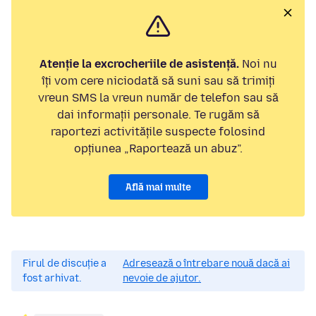
Atenție la excrocheriile de asistență.
Noi nu
îți vom cere niciodată să suni sau să trimiți
vreun SMS la vreun număr de telefon sau să
dai informații personale. Te rugăm să
raportezi activitățile suspecte folosind
opțiunea „Raportează un abuz”.
Află mai multe
Firul de discuție a
Adresează o întrebare nouă dacă ai
fost arhivat.
nevoie de ajutor.