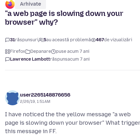
Arhivate
"a web page is slowing down your
browser" why?
31
răspunsuri
5
au această problemă
467
de vizualizări
Firefox
Depanare
puse acum 7 ani
Lawrence Lambott
răspuns
acum 7 ani
user2265148876656
2/26/19, 1:51 AM
I have noticed the the yellow message "a web
page is slowing down your browser" What trigge