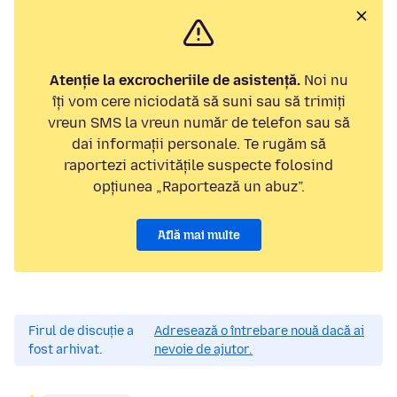
Atenție la excrocheriile de asistență.
Noi nu
îți vom cere niciodată să suni sau să trimiți
vreun SMS la vreun număr de telefon sau să
dai informații personale. Te rugăm să
raportezi activitățile suspecte folosind
opțiunea „Raportează un abuz”.
Află mai multe
Firul de discuție a
Adresează o întrebare nouă dacă ai
fost arhivat.
nevoie de ajutor.