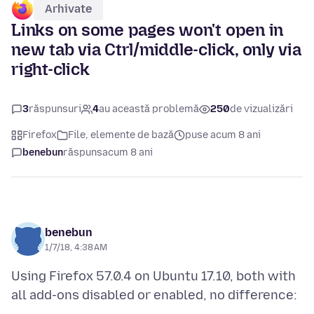
Arhivate
Links on some pages won't open in
new tab via Ctrl/middle-click, only via
right-click
3
răspunsuri
4
au această problemă
250
de vizualizări
Firefox
File, elemente de bază
puse acum 8 ani
benebun
răspuns
acum 8 ani
benebun
1/7/18, 4:38 AM
Using Firefox 57.0.4 on Ubuntu 17.10, both with