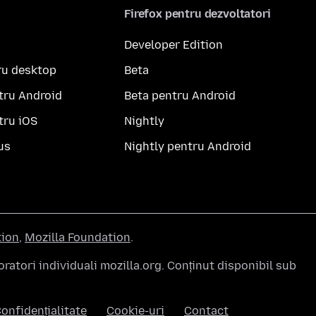
Firefox pentru dezvoltatori
Developer Edition
ru desktop
Beta
tru Android
Beta pentru Android
tru iOS
Nightly
us
Nightly pentru Android
tion
,
Mozilla Foundation
.
atori individuali mozilla.org. Conținut disponibil sub
onfidențialitate
Cookie-uri
Contact