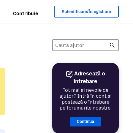
Autentificare/Înregistrare
Contribuie
Adresează o
întrebare
Tot mai ai nevoie de
ajutor? Intră în cont și
postează o întrebare
pe forumurile noastre.
Continuă