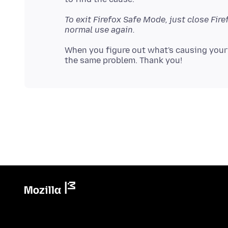
To exit Firefox Safe Mode, just close Fir
normal use again.
When you figure out what's causing your 