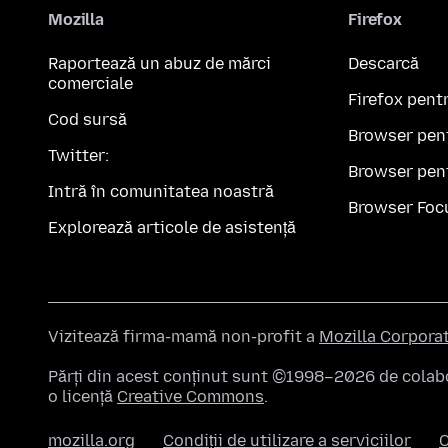
Mozilla
Firefox
Raportează un abuz de mărci
Descarcă
comerciale
Firefox pent
Cod sursă
Browser pen
Twitter:
Browser pen
Intră în comunitatea noastră
Browser Foc
Explorează articole de asistență
Vizitează firma-mamă non-profit a
Mozilla Corpora
Părți din acest conținut sunt ©1998–2026 de colabor
o licență
Creative Commons
.
mozilla.org
Condiții de utilizare a serviciilor
C