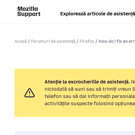
Explorează articole de asistenț
Acasă
Forumuri de asistență
Firefox
How do i fix an er
Atenție la excrocheriile de asistență.
No
niciodată să suni sau să trimiți vreun
telefon sau să dai informații personal
activitățile suspecte folosind opțiune