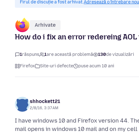
Firul de discuție a fost arhivat.
Adresează o întrebare nouă
Arhivate
How do i fix an error redereing AOL
1
răspuns
1
are această problemă
130
de vizualizări
Firefox
Site-uri defecte
puse acum 10 ani
shhockett21
2/8/16, 3:37 AM
I have windows 10 and Firefox version 44. The