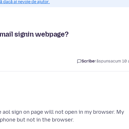
 dacă ai nevoie de ajutor.
 mail signin webpage?
Scribe
răspuns
acum 10 
 aol sign on page will not open in my browser. My