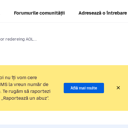
ă
Forumurile comunității
Adresează o întrebare
ror redereing AOL...
i nu îți vom cere
 SMS la vreun număr de
Află mai multe
e. Te rugăm să raportezi
a „Raportează un abuz”.