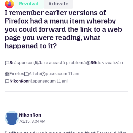
Rezolvat
Arhivate
I remember earlier versions of
Firefox had a menu item whereby
you could forward the link to a web
page you were reading, what
happened to it?
3
răspunsuri
1
are această problemă
30
de vizualizări
Firefox
Altele
puse acum 11 ani
NikonRon
răspuns
acum 11 ani
NikonRon
7/1/15, 3:04 AM