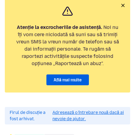
Atenție la excrocheriile de asistență.
Noi nu
îți vom cere niciodată să suni sau să trimiți
vreun SMS la vreun număr de telefon sau să
dai informații personale. Te rugăm să
raportezi activitățile suspecte folosind
opțiunea „Raportează un abuz”.
Află mai multe
Firul de discuție a
Adresează o întrebare nouă dacă ai
fost arhivat.
nevoie de ajutor.