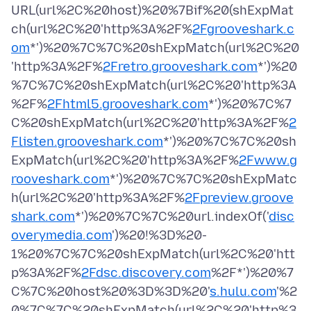
URL(url%2C%20host)%20%7Bif%20(shExpMat
ch(url%2C%20'http%3A%2F%
2Fgrooveshark.c
om
*')%20%7C%7C%20shExpMatch(url%2C%20
'http%3A%2F%
2Fretro.grooveshark.com
*')%20
%7C%7C%20shExpMatch(url%2C%20'http%3A
%2F%
2Fhtml5.grooveshark.com
*')%20%7C%7
C%20shExpMatch(url%2C%20'http%3A%2F%
2
Flisten.grooveshark.com
*')%20%7C%7C%20sh
ExpMatch(url%2C%20'http%3A%2F%
2Fwww.g
rooveshark.com
*')%20%7C%7C%20shExpMatc
h(url%2C%20'http%3A%2F%
2Fpreview.groove
shark.com
*')%20%7C%7C%20url.indexOf('
disc
overymedia.com
')%20!%3D%20-
1%20%7C%7C%20shExpMatch(url%2C%20'htt
p%3A%2F%
2Fdsc.discovery.com
%2F*')%20%7
C%7C%20host%20%3D%3D%20'
s.hulu.com
'%2
0%7C%7C%20shExpMatch(url%2C%20'http%3