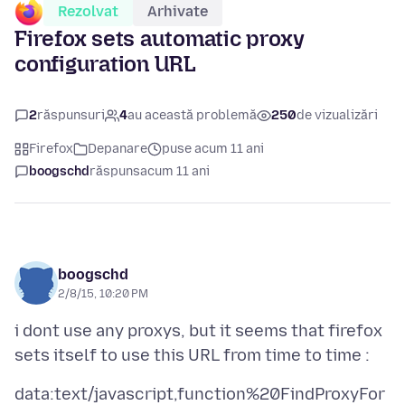
Rezolvat
Arhivate
Firefox sets automatic proxy
configuration URL
2
răspunsuri
4
au această problemă
250
de vizualizări
Firefox
Depanare
puse acum 11 ani
boogschd
răspuns
acum 11 ani
boogschd
2/8/15, 10:20 PM
i dont use any proxys, but it seems that firefox
data:text/javascript,function%20FindProxyFor