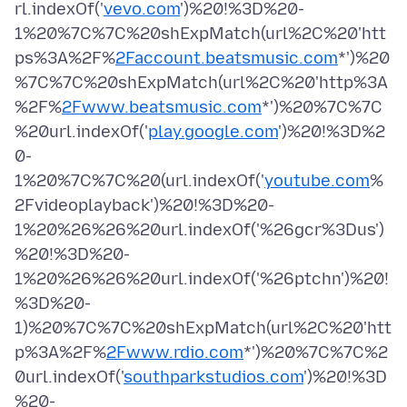
rl.indexOf('
vevo.com
')%20!%3D%20-
1%20%7C%7C%20shExpMatch(url%2C%20'htt
ps%3A%2F%
2Faccount.beatsmusic.com
*')%20
%7C%7C%20shExpMatch(url%2C%20'http%3A
%2F%
2Fwww.beatsmusic.com
*')%20%7C%7C
%20url.indexOf('
play.google.com
')%20!%3D%2
0-
1%20%7C%7C%20(url.indexOf('
youtube.com
%
2Fvideoplayback')%20!%3D%20-
1%20%26%26%20url.indexOf('%26gcr%3Dus')
%20!%3D%20-
1%20%26%26%20url.indexOf('%26ptchn')%20!
%3D%20-
1)%20%7C%7C%20shExpMatch(url%2C%20'htt
p%3A%2F%
2Fwww.rdio.com
*')%20%7C%7C%2
0url.indexOf('
southparkstudios.com
')%20!%3D
%20-