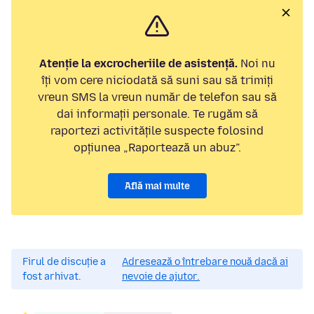
Atenție la excrocheriile de asistență.
Noi nu
îți vom cere niciodată să suni sau să trimiți
vreun SMS la vreun număr de telefon sau să
dai informații personale. Te rugăm să
raportezi activitățile suspecte folosind
opțiunea „Raportează un abuz”.
Află mai multe
Firul de discuție a
Adresează o întrebare nouă dacă ai
fost arhivat.
nevoie de ajutor.