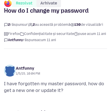
Rezolvat
Arhivate
How do I change my password
2
răspunsuri
2
au această problemă
130
de vizualizări
Firefox
Confidențialitate și securitate
puse acum 11 ani
Antfunny
răspuns
acum 11 ani
Antfunny
1/5/15, 10:04 PM
I have forgotten my master password, how do