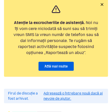
Atenție la excrocheriile de asistență.
Noi nu
îți vom cere niciodată să suni sau să trimiți
vreun SMS la vreun număr de telefon sau să
dai informații personale. Te rugăm să
raportezi activitățile suspecte folosind
opțiunea „Raportează un abuz”.
Află mai multe
Firul de discuție a
Adresează o întrebare nouă dacă ai
fost arhivat.
nevoie de ajutor.