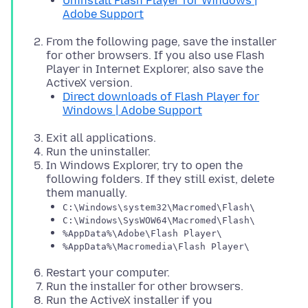
Uninstall Flash Player for Windows |
Adobe Support
From the following page, save the installer
for other browsers. If you also use Flash
Player in Internet Explorer, also save the
ActiveX version.
Direct downloads of Flash Player for
Windows | Adobe Support
Exit all applications.
Run the uninstaller.
In Windows Explorer, try to open the
following folders. If they still exist, delete
them manually.
C:\Windows\system32\Macromed\Flash\
C:\Windows\SysWOW64\Macromed\Flash\
%AppData%\Adobe\Flash Player\
%AppData%\Macromedia\Flash Player\
Restart your computer.
Run the installer for other browsers.
Run the ActiveX installer if you