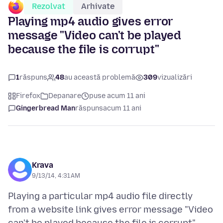
Rezolvat
Arhivate
Playing mp4 audio gives error
message "Video can't be played
because the file is corrupt"
1
răspuns
48
au această problemă
309
vizualizări
Firefox
Depanare
puse acum 11 ani
Gingerbread Man
răspuns
acum 11 ani
Krava
9/13/14, 4:31 AM
Playing a particular mp4 audio file directly
from a website link gives error message "Video