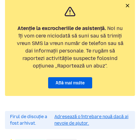
Atenție la excrocheriile de asistență.
Noi nu
îți vom cere niciodată să suni sau să trimiți
vreun SMS la vreun număr de telefon sau să
dai informații personale. Te rugăm să
raportezi activitățile suspecte folosind
opțiunea „Raportează un abuz”.
Află mai multe
Firul de discuție a
Adresează o întrebare nouă dacă ai
fost arhivat.
nevoie de ajutor.