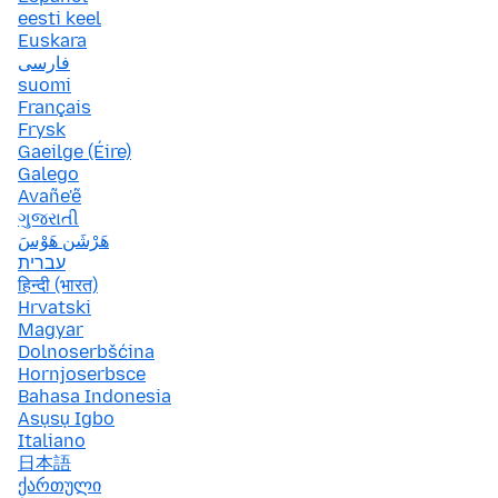
eesti keel
Euskara
فارسی
suomi
Français
Frysk
Gaeilge (Éire)
Galego
Avañe'ẽ
ગુજરાતી
هَرْشَن هَوْسَ
עברית
हिन्दी (भारत)
Hrvatski
Magyar
Dolnoserbšćina
Hornjoserbsce
Bahasa Indonesia
Asụsụ Igbo
Italiano
日本語
ქართული