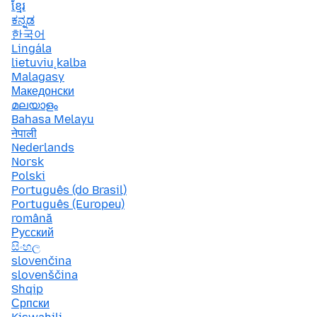
ខ្មែរ
ಕನ್ನಡ
한국어
Lingála
lietuvių kalba
Malagasy
Македонски
മലയാളം
Bahasa Melayu
नेपाली
Nederlands
Norsk
Polski
Português (do Brasil)
Português (Europeu)
română
Русский
සිංහල
slovenčina
slovenščina
Shqip
Српски