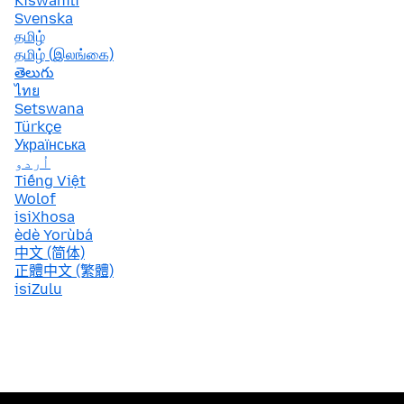
Kiswahili
Svenska
தமிழ்
தமிழ் (இலங்கை)
తెలుగు
ไทย
Setswana
Türkçe
Українська
اُردو
Tiếng Việt
Wolof
isiXhosa
èdè Yorùbá
中文 (简体)
正體中文 (繁體)
isiZulu