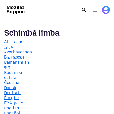
Schimbă limba
Afrikaans
عربي
Azərbaycanca
Български
Bamanankan
বাংলা
Bosanski
català
Čeština
Dansk
Deutsch
Èʋegbe
Ελληνικά
English
Español