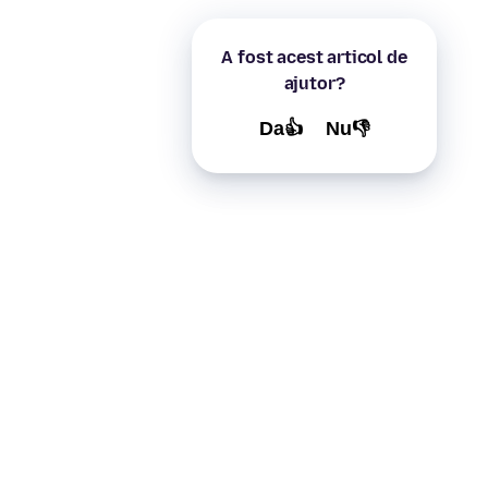
A fost acest articol de
ajutor?
Da👍
Nu👎