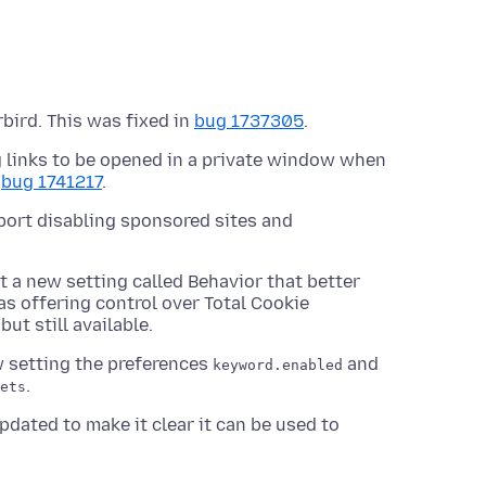
bird. This was fixed in
bug 1737305
.
g links to be opened in a private window when
n
bug 1741217
.
port disabling sponsored sites and
 a new setting called Behavior that better
as offering control over Total Cookie
ut still available.
w setting the preferences
and
keyword.enabled
.
ets
ated to make it clear it can be used to