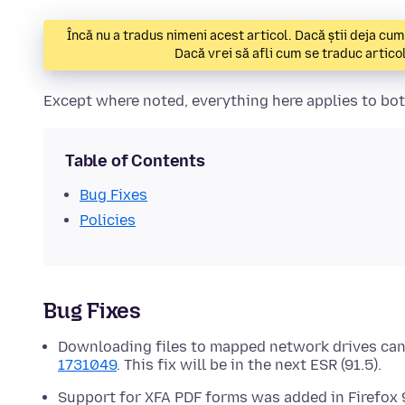
Încă nu a tradus nimeni acest articol. Dacă știi deja c
Dacă vrei să afli cum se traduc artic
Except where noted, everything here applies to both
Table of Contents
Bug Fixes
Policies
Bug Fixes
Downloading files to mapped network drives can f
1731049
. This fix will be in the next ESR (91.5).
Support for XFA PDF forms was added in Firefox 9