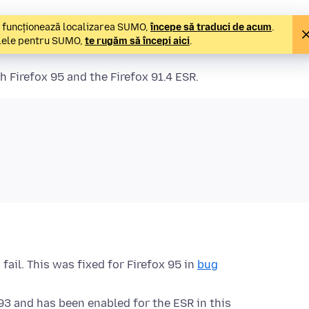
um funcționează localizarea SUMO,
începe să traduci de acum
.
olele pentru SUMO,
te rugăm să începi aici
.
 Firefox 95 and the Firefox 91.4 ESR.
ail. This was fixed for Firefox 95 in
bug
3 and has been enabled for the ESR in this