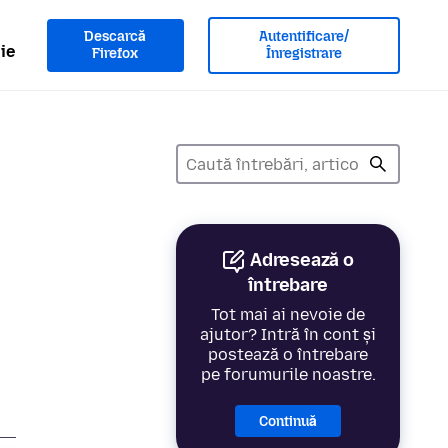
Descarcă
Autentificare/
ie
Firefox
Înregistrare
Adresează o
întrebare
Tot mai ai nevoie de
ajutor? Intră în cont și
postează o întrebare
pe forumurile noastre.
Continuă