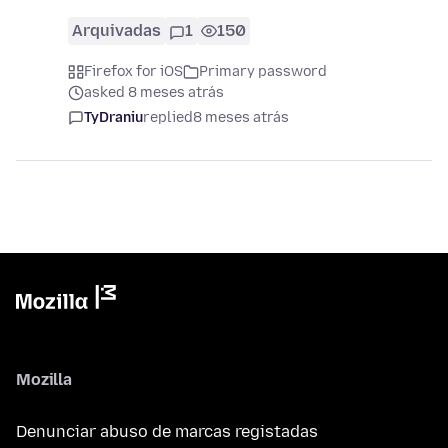
Arquivadas
1
150
Firefox for iOS
Primary password
asked 8 meses atrás
TyDraniu
replied
8 meses atrás
Mozilla
Denunciar abuso de marcas registadas