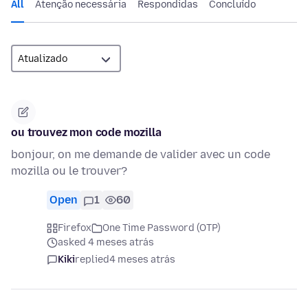
All
Atenção necessária
Respondidas
Concluído
ou trouvez mon code mozilla
bonjour, on me demande de valider avec un code
mozilla ou le trouver?
Open
1
60
Firefox
One Time Password (OTP)
asked 4 meses atrás
Kiki
replied
4 meses atrás