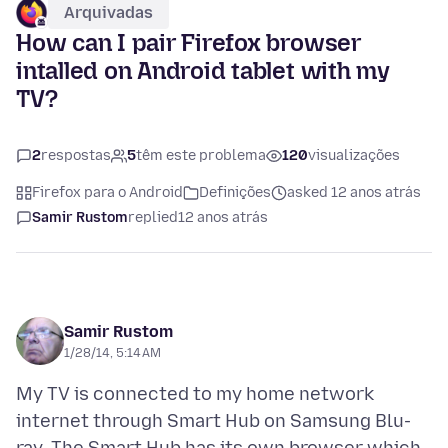
Arquivadas
How can I pair Firefox browser
intalled on Android tablet with my
TV?
2
respostas
5
têm este problema
120
visualizações
Firefox para o Android
Definições
asked 12 anos atrás
Samir Rustom
replied
12 anos atrás
Samir Rustom
1/28/14, 5:14 AM
My TV is connected to my home network
internet through Smart Hub on Samsung Blu-