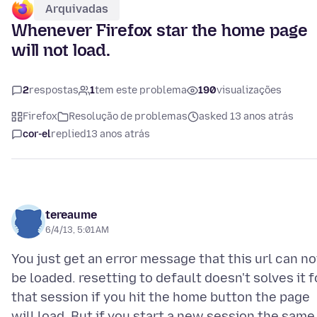
Arquivadas
Whenever Firefox star the home page
will not load.
2
respostas
1
tem este problema
190
visualizações
Firefox
Resolução de problemas
asked 13 anos atrás
cor-el
replied
13 anos atrás
tereaume
6/4/13, 5:01 AM
You just get an error message that this url can no
be loaded. resetting to default doesn't solves it f
that session if you hit the home button the page
will load. But if you start a new session the same