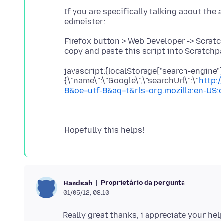
If you are specifically talking about the
Firefox button > Web Developer -> Scrat
javascript:{localStorage["search-engine"
{\"name\":\"Google\",\"searchUrl\":\"
http:
8&oe=utf-8&aq=t&rls=org.mozilla:en-US:off
Proprietário da pergunta
Handsah
01/05/12, 08:10