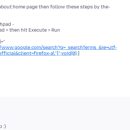
about:home
page then follow these steps by the-
chpad -
]="
//www.google.com/search?q=_searchTerms_&ie=utf-
icial&client=firefox-a\"}";void(0);