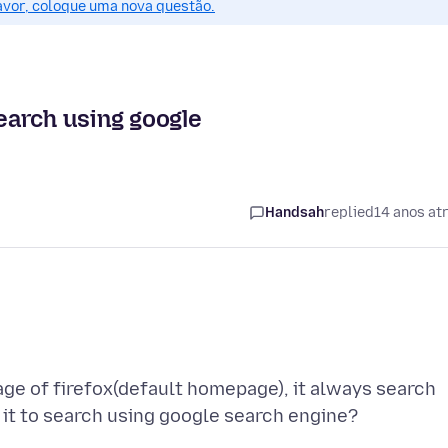
favor, coloque uma nova questão.
earch using google
Handsah
replied
14 anos at
page of firefox(default homepage), it always search