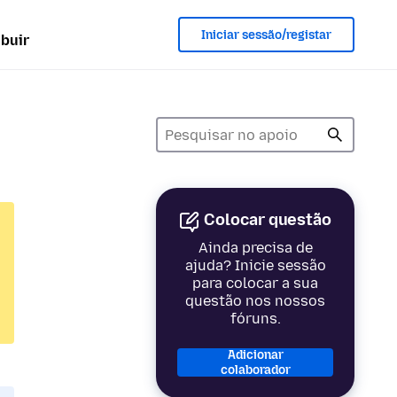
Iniciar sessão/registar
ibuir
Colocar questão
Ainda precisa de
ajuda? Inicie sessão
para colocar a sua
questão nos nossos
fóruns.
Adicionar
colaborador