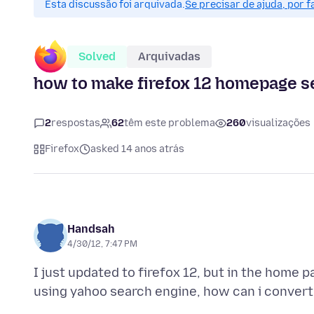
Esta discussão foi arquivada.
Se precisar de ajuda, por 
Solved
Arquivadas
how to make firefox 12 homepage s
2
respostas
62
têm este problema
260
visualizações
Firefox
asked 14 anos atrás
Handsah
4/30/12, 7:47 PM
I just updated to firefox 12, but in the home 