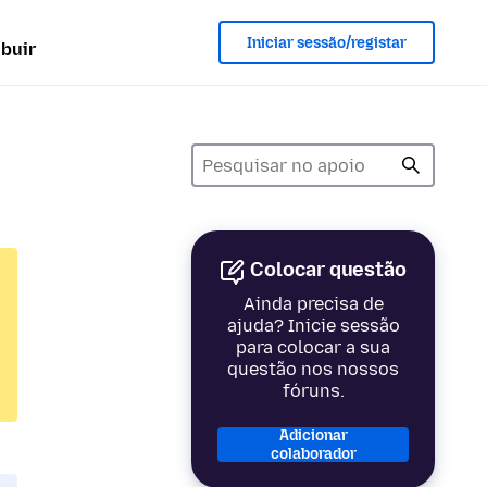
Iniciar sessão/registar
ibuir
Colocar questão
Ainda precisa de
ajuda? Inicie sessão
para colocar a sua
questão nos nossos
fóruns.
Adicionar
colaborador