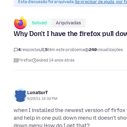
Esta discussão foi arquivada.
Se precisar de ajuda, por 
Solved
Arquivadas
Why Don't I have the firefox pull 
4
respostas
5
têm este problema
240
visualizações
Firefox
asked 14 anos atrás
LunaSurf
9/29/11, 12:32 PM
when I installed the newest version of firfox 
and help in one pull down menu it doesn't show