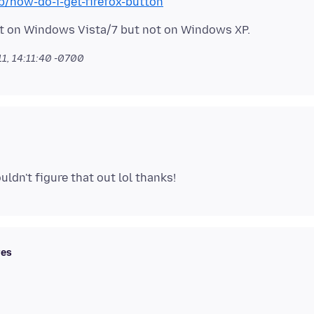
b/how-do-i-get-firefox-button
1, 14:11:40 -0700
res