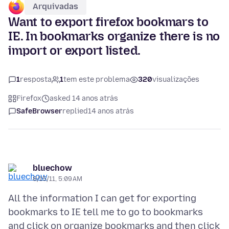
Arquivadas
Want to export firefox bookmars to
IE. In bookmarks organize there is no
import or export listed.
1
resposta
1
tem este problema
320
visualizações
Firefox
asked 14 anos atrás
SafeBrowser
replied
14 anos atrás
bluechow
8/15/11, 5:09 AM
All the information I can get for exporting
bookmarks to IE tell me to go to bookmarks
and click on organize bookmarks and then click