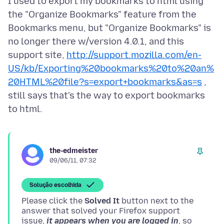
I used to export my bookmarks to html using
the "Organize Bookmarks" feature from the
Bookmarks menu, but "Organize Bookmarks" is
no longer there w/version 4.0.1, and this
support site,
http://support.mozilla.com/en-
US/kb/Exporting%20bookmarks%20to%20an%
20HTML%20file?s=export+bookmarks&as=s
,
still says that's the way to export bookmarks
the-edmeister
09/06/11, 07:32
Solução escolhida
Please click the
Solved It
button next to the
answer that solved your Firefox support
issue,
it appears when you are logged in
, so