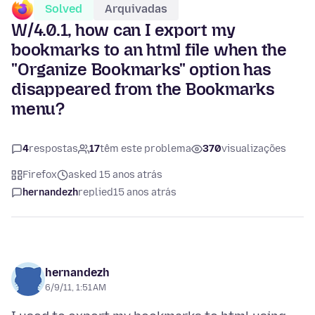
Solved
Arquivadas
W/4.0.1, how can I export my
bookmarks to an html file when the
"Organize Bookmarks" option has
disappeared from the Bookmarks
menu?
4
respostas
17
têm este problema
370
visualizações
Firefox
asked 15 anos atrás
hernandezh
replied
15 anos atrás
hernandezh
6/9/11, 1:51 AM